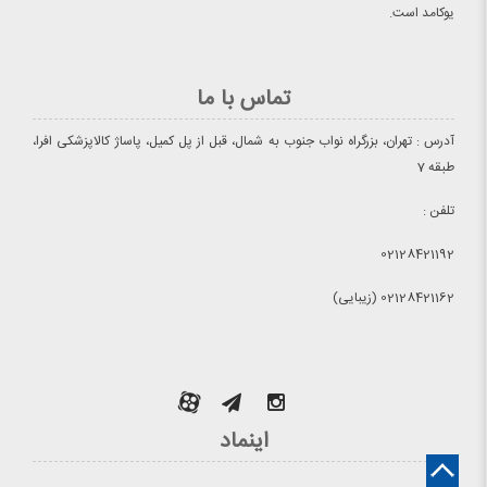
یوکامد است.
تماس با ما
آدرس : تهران، بزرگراه نواب جنوب به شمال، قبل از پل کمیل، پاساژ کالاپزشکی افرا،
طبقه 7
تلفن :
02128421192
02128421162 (زیبایی)
اینماد