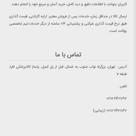
کاربران بتوانند با اطلاعات دقیق و دید کامل، خرید آسان و سریع خود را انجام دهند.
ارسال کالا در حداقل زمان، خدمات پس از فروش معتبر، ارایه گارانتی، قیمت گذاری
طبق نرخ قیمت گذاری شرکتی و پشتیبانی 24 ساعته از دیگر خدمات تیم تخصصی
یوکامد است.
تماس با ما
آدرس : تهران، بزرگراه نواب جنوب به شمال، قبل از پل کمیل، پاساژ کالاپزشکی افرا،
طبقه 7
تلفن :
02128421192
02128421162 (زیبایی)