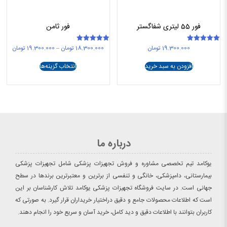
فور 55 لیتری شفاگستر
فور ثامن
محدو
19.300.000
تومان
18.300.000
تومان
–
19.300.000
تومان
امتیاز
امتیاز
5.00
5.00
قیمت:
این
از 5
از 5
افزودن به سبد خرید
انتخاب گزینه‌ها
محصول
تا
دارای
.300.000
انواع
مختلفی
می
باشد.
گزینه
درباره ما
ها
ممکن
یوکامد تیم تخصصی مشاوره و فروش تجهیزات پزشکی شامل تجهیزات پزشکی
است
بیمارستانی، دامپزشکی، خانگی و تنفسی از برترین و معتبرترین برندها در سطح
در
صفحه
جهانی است. در سایت فروشگاه تجهیزات پزشکی یوکامد تلاش کارشناسان بر این
محصول
است که اطلاعات محصولات جامع و دقیق دراختیار خریداران قرار گیرد. به صورتی که
انتخاب
کاربران بتوانند با اطلاعات دقیق و دید کامل، خرید آسان و سریع خود را انجام دهند.
شوند