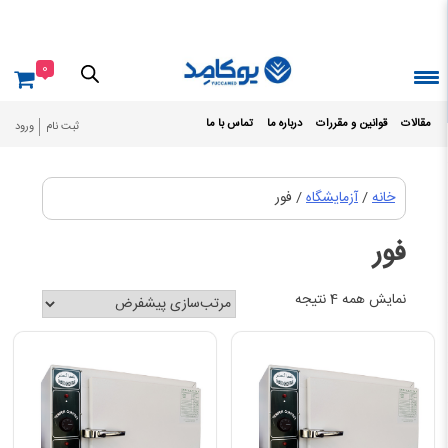
Ski
t
conten
0
مقالات
قوانین و مقررات
درباره ما
تماس با ما
ثبت نام
ورود
خانه
/
آزمایشگاه
/ فور
فور
نمایش همه 4 نتیجه