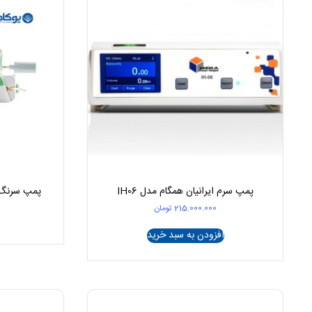
پمپ سرم ایرانیان همگام مدل IH06
پمپ سرنگ Terumo مدل SS800
215.000.000
تومان
افزودن به سبد خرید