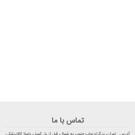
تماس با ما
آدرس : تهران، بزرگراه نواب جنوب به شمال، قبل از پل کمیل، پاساژ کالاپزشکی