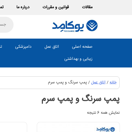
Ski
مقالات
قوانین و مقررات
درباره ما
تما
t
conten
roducts
search
صفحه اصلی
اتاق عمل
دامپزشکی
تص
زیبایی و بهداشتی
خانه
/
اتاق عمل
/ پمپ سرنگ و پمپ سرم
پمپ سرنگ و پمپ سرم
نمایش همه 6 نتیجه