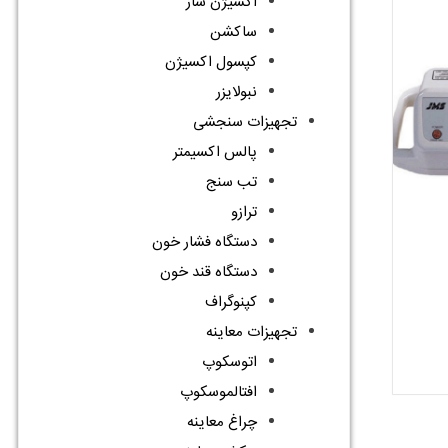
اکسیژن ساز
ساکشن
کپسول اکسیژن
نبولایزر
تجهیزات سنجشی
پالس اکسیمتر
تب سنج
ترازو
دستگاه فشار خون
دستگاه قند خون
کپنوگراف
تجهیزات معاینه
اتوسکوپ
افتالموسکوپ
چراغ معاینه