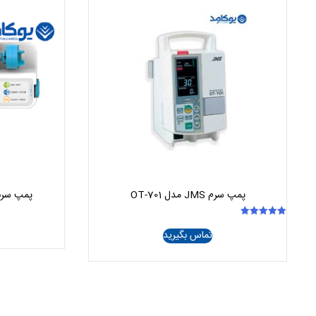
پمپ سرم JMS مدل OT-701
پمپ سرنگ Contec م
امتیاز
تماس بگیرید
5.00
از 5