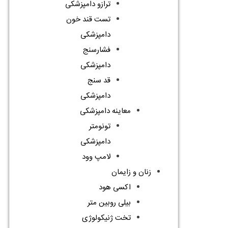
ترازو دامپزشکی
تست قند خون
دامپزشکی
فشارسنج
دامپزشکی
قد سنج
دامپزشکی
معاینه دامپزشکی
تونومتر
دامپزشکی
لامپ وود
زنان و زایمان
اکسی هود
بیلی روبین متر
تخت ژنیکولوژی