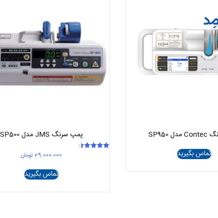
دل SP950
پمپ سرنگ JMS مدل SP500
تماس بگیرید
29.000.000
تومان
امتیاز
4.50
از 5
تماس بگیرید