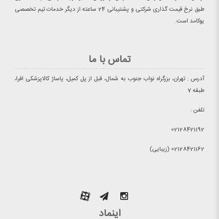
طبق نرخ قیمت گذاری شرکتی و پشتیبانی 24 ساعته از دیگر خدمات تیم تخصصی
یوکامد است.
تماس با ما
آدرس : تهران، بزرگراه نواب جنوب به شمال، قبل از پل کمیل، پاساژ کالاپزشکی افرا،
طبقه 7
تلفن :
02128421192
02128421162 (زیبایی)
اینماد