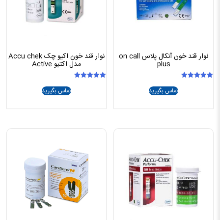
نوار قند خون آنکال پلاس on call
نوار قند خون اکیو چک Accu chek
plus
مدل اکتیو Active
امتیاز
امتیاز
تماس بگیرید
تماس بگیرید
5.00
5.00
از 5
از 5