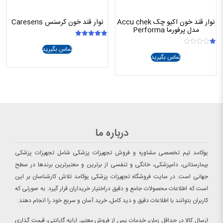
نوار قند خون اکیو چک Accu chek
نوار قند خون کرسنس Caresens
مدل پرفورما Performa
امتیاز
تماس بگیرید
5.00
امتیاز
از 5
تماس بگیرید
1.00
از
5
درباره ما
یوکامد تیم تخصصی مشاوره و فروش تجهیزات پزشکی شامل تجهیزات پزشکی
بیمارستانی، دامپزشکی، خانگی و تنفسی از برترین و معتبرترین برندها در سطح
جهانی است. در سایت فروشگاه تجهیزات پزشکی یوکامد تلاش کارشناسان بر این
است که اطلاعات محصولات جامع و دقیق دراختیار خریداران قرار گیرد. به صورتی که
کاربران بتوانند با اطلاعات دقیق و دید کامل، خرید آسان و سریع خود را انجام دهند.
ارسال کالا در حداقل زمان، خدمات پس از فروش معتبر، ارایه گارانتی، قیمت گذاری