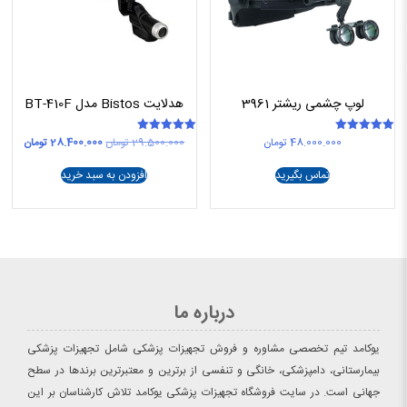
لوپ چشمی ریشتر 3961
هدلایت Bistos مدل BT-410F
قیمت
قیمت
48.000.000
تومان
29.500.000
تومان
28.400.000
تومان
امتیاز
امتیاز
5.00
5.00
اصلی
فعلی
از 5
از 5
29.500.000 تومان
تماس بگیرید
افزودن به سبد خرید
بود.
است.
درباره ما
یوکامد تیم تخصصی مشاوره و فروش تجهیزات پزشکی شامل تجهیزات پزشکی
بیمارستانی، دامپزشکی، خانگی و تنفسی از برترین و معتبرترین برندها در سطح
جهانی است. در سایت فروشگاه تجهیزات پزشکی یوکامد تلاش کارشناسان بر این