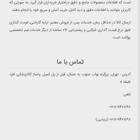
است که اطلاعات محصولات جامع و دقیق دراختیار خریداران قرار گیرد. به صورتی که
کاربران بتوانند با اطلاعات دقیق و دید کامل، خرید آسان و سریع خود را انجام دهند.
ارسال کالا در حداقل زمان، خدمات پس از فروش معتبر، ارایه گارانتی، قیمت گذاری
طبق نرخ قیمت گذاری شرکتی و پشتیبانی 24 ساعته از دیگر خدمات تیم تخصصی
یوکامد است.
تماس با ما
آدرس : تهران، بزرگراه نواب جنوب به شمال، قبل از پل کمیل، پاساژ کالاپزشکی افرا،
طبقه 7
تلفن :
02128421192
02128421162 (زیبایی)