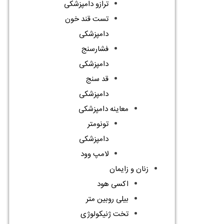
ترازو دامپزشکی
تست قند خون
دامپزشکی
فشارسنج
دامپزشکی
قد سنج
دامپزشکی
معاینه دامپزشکی
تونومتر
دامپزشکی
لامپ وود
زنان و زایمان
اکسی هود
بیلی روبین متر
تخت ژنیکولوژی