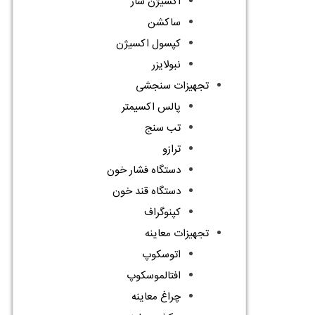
اکسیژن ساز
ساکشن
کپسول اکسیژن
نبولایزر
تجهیزات سنجشی
پالس اکسیمتر
تب سنج
ترازو
دستگاه فشار خون
دستگاه قند خون
کپنوگراف
تجهیزات معاینه
اتوسکوپ
افتالموسکوپ
چراغ معاینه