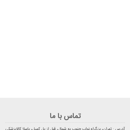
تماس با ما
آدرس : تهران، بزرگراه نواب جنوب به شمال، قبل از پل کمیل، پاساژ کالاپزشکی