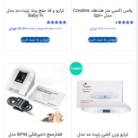
پالس اکسی متر هندهلد Creative
ترازو و قد سنج برند زنیت مد مدل
مدل Sp20
Baby H
قیمت
قیمت
38.000.000
تومان
13.500.000
تومان
13.300.000
تومان
امتیاز
امتیاز
5.00
4.50
اصلی
فعلی
از 5
از 5
13.500.000 تومان
افزودن به سبد خرید
افزودن به سبد خرید
بود.
است.
تخفیف!
ترازو وزن کشی زنیت مد مدل
فشارسنج دامپزشکی BPM مدل