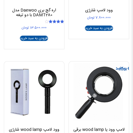
وود لامپ شارژی
اره گچ بری Daewoo مدل
DAMT280 با دو تیغه
7.800.000
تومان
13.500.000
تومان
امتیاز
افزودن به سبد خرید
4.00
از 5
افزودن به سبد خرید
لامپ وود یا wood lamp برقی
وود لامپ wood lamp شارژی