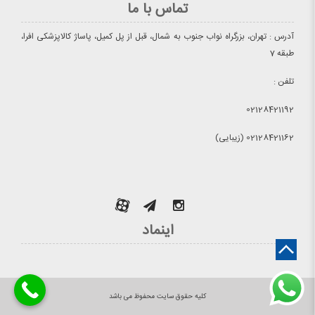
تماس با ما
آدرس : تهران، بزرگراه نواب جنوب به شمال، قبل از پل کمیل، پاساژ کالاپزشکی افرا،
طبقه 7
تلفن :
02128421192
02128421162 (زیبایی)
اینماد
کلیه حقوق سایت محفوظ می باشد