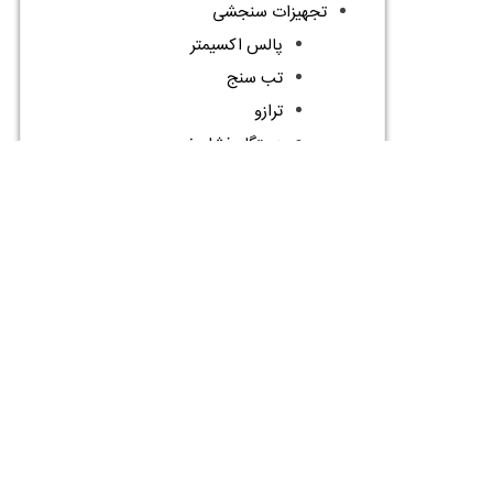
تجهیزات سنجشی
پالس اکسیمتر
تب سنج
ترازو
دستگاه فشار خون
دستگاه قند خون
کپنوگراف
تجهیزات معاینه
اتوسکوپ
افتالموسکوپ
چراغ معاینه
چکش معاینه
گوشی پزشکی
لارنگوسکوپ
نگاتوسکوپ