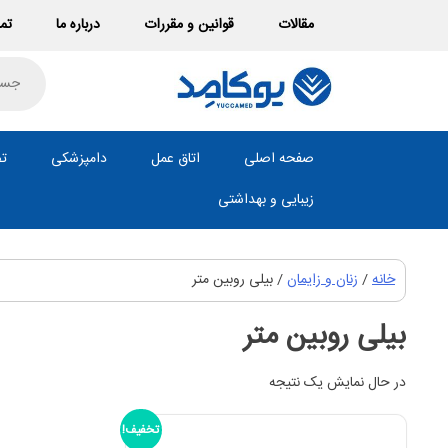
Ski
مقالات
قوانین و مقررات
درباره ما
تما
t
conten
roducts
search
صفحه اصلی
اتاق عمل
دامپزشکی
تص
زیبایی و بهداشتی
خانه
/
زنان و زایمان
/ بیلی روبین متر
بیلی روبین متر
در حال نمایش یک نتیجه
تخفیف!