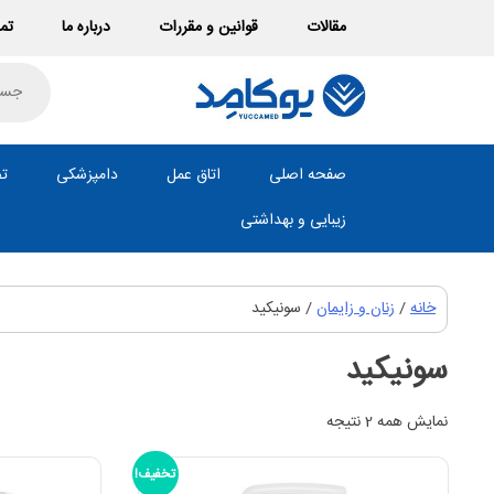
Ski
مقالات
قوانین و مقررات
درباره ما
تما
t
conten
roducts
search
صفحه اصلی
اتاق عمل
دامپزشکی
تص
زیبایی و بهداشتی
خانه
/
زنان و زایمان
/ سونیکید
سونیکید
نمایش همه 2 نتیجه
تخفیف!