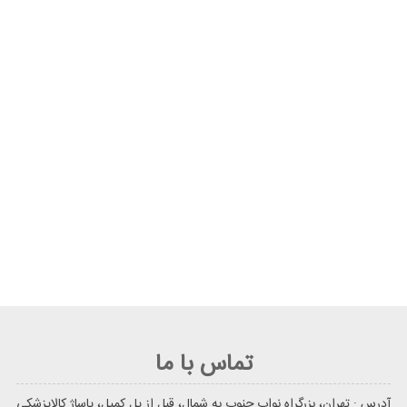
تماس با ما
آدرس : تهران، بزرگراه نواب جنوب به شمال، قبل از پل کمیل، پاساژ کالاپزشکی