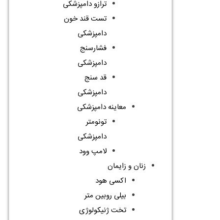
ترازو دامپزشکی
تست قند خون
دامپزشکی
فشارسنج
دامپزشکی
قد سنج
دامپزشکی
معاینه دامپزشکی
تونومتر
دامپزشکی
لامپ وود
زنان و زایمان
اکسی هود
بیلی روبین متر
تخت ژنیکولوژی