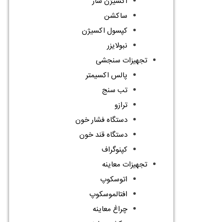
اکسیژن ساز
ساکشن
کپسول اکسیژن
نبولایزر
تجهیزات سنجشی
پالس اکسیمتر
تب سنج
ترازو
دستگاه فشار خون
دستگاه قند خون
کپنوگراف
تجهیزات معاینه
اتوسکوپ
افتالموسکوپ
چراغ معاینه