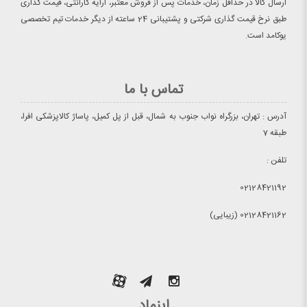
ارسال کالا در حداقل زمان، خدمات پس از فروش معتبر، ارایه گارانتی، قیمت گذاری
طبق نرخ قیمت گذاری شرکتی و پشتیبانی 24 ساعته از دیگر خدمات تیم تخصصی
یوکامد است.
تماس با ما
آدرس : تهران، بزرگراه نواب جنوب به شمال، قبل از پل کمیل، پاساژ کالاپزشکی افرا،
طبقه 7
تلفن :
02128421192
02128421162 (زیبایی)
اینماد