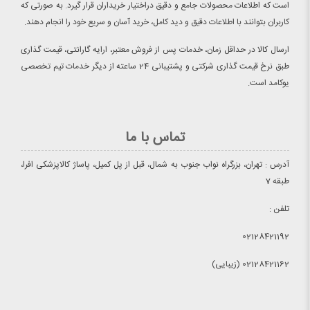
است که اطلاعات محصولات جامع و دقیق دراختیار خریداران قرار گیرد. به صورتی که
کاربران بتوانند با اطلاعات دقیق و دید کامل، خرید آسان و سریع خود را انجام دهند.
ارسال کالا در حداقل زمان، خدمات پس از فروش معتبر، ارایه گارانتی، قیمت گذاری
طبق نرخ قیمت گذاری شرکتی و پشتیبانی 24 ساعته از دیگر خدمات تیم تخصصی
یوکامد است.
تماس با ما
آدرس : تهران، بزرگراه نواب جنوب به شمال، قبل از پل کمیل، پاساژ کالاپزشکی افرا،
طبقه 7
تلفن :
02128421192
02128421162 (زیبایی)