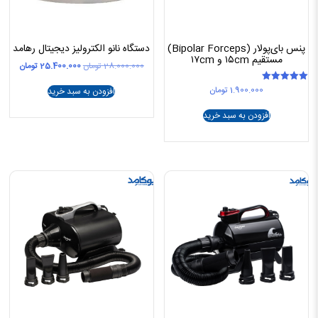
پنس بای‌پولار (Bipolar Forceps)
دستگاه نانو الکترولیز دیجیتال رهامد
مستقیم ۱۵cm و ۱۷cm
قیمت
قیمت
28.000.000
تومان
25.400.000
تومان
اصلی
فعلی
1.900.000
تومان
امتیاز
28.000.000 تومان
افزودن به سبد خرید
5.00
بود.
است.
از 5
افزودن به سبد خرید