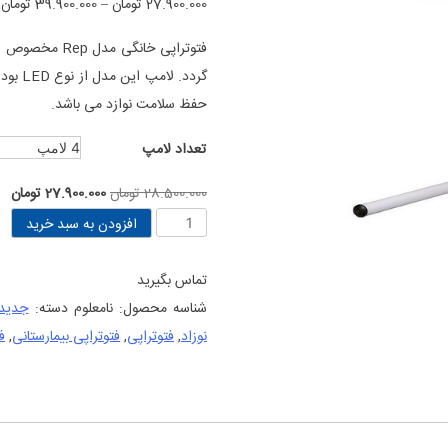
م
27.900.000
تومان
–
39.900.000
تومان
در
امتیازدهی
ق
مشتری
ت
حفظ سلامت نوازد می باشد.
0
تعداد لامپ
قیمت
قی
28.500.000
تومان
27.900.000
تومان
فتوتراپی
اصلی
فع
افزودن به سبد خرید
خانگی
28.500.000 تومان
مدل
بود.
اس
تماس بگیرید
Rep
شناسه محصول:
نامعلوم
دسته:
جدید
عدد
نوزاد
,
فتوتراپی
,
فتوتراپی بیمارستانی
,
ف