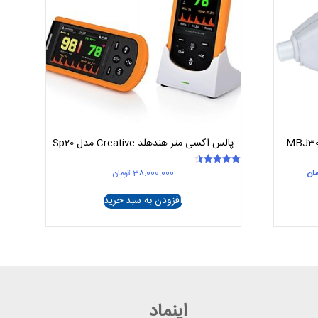
پالس اکسی متر هندهلد Creative مدل Sp20
قیمت
مان
38.000.000
تومان
امتیاز
4.50
فعلی
از 5
13 تومان
125.000.000 تومان
افزودن به سبد خرید
است.
اینماد