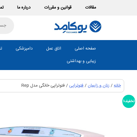
Ski
مقالات
قوانین و مقررات
درباره ما
تما
t
conten
roducts
search
صفحه اصلی
اتاق عمل
دامپزشکی
تص
زیبایی و بهداشتی
خانه
/
زنان و زایمان
/
فتوتراپی
/ فتوتراپی خانگی مدل Rep
تخفیف!