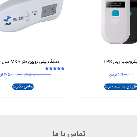
کروچیپ ریدر TPS
دستگاه بیلی روبین متر M&B مدل MBJ30
قیمت
6.900.000
تومان
130.000.000
تومان
125.000.000
تو
امتیاز
5.00
اصلی
از 5
0.000.000
فزودن به سبد خرید
تماس بگیرید
بود.
تماس با ما