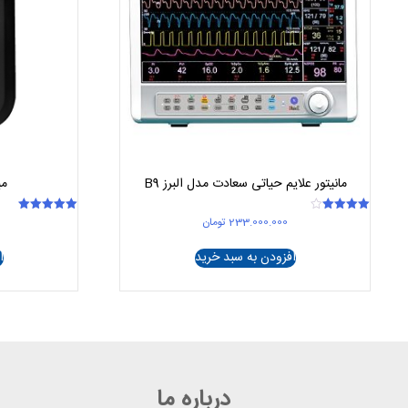
مانیتور علایم حیاتی سعادت مدل البرز B9
می
233.000.000
تومان
امتیاز
امتیاز
5.00
4.00
از 5
از 5
افزودن به سبد خرید
ا
درباره ما