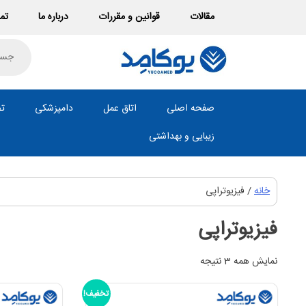
Ski
مقالات
قوانین و مقررات
درباره ما
تما
t
conten
roducts
search
صفحه اصلی
اتاق عمل
دامپزشکی
تص
زیبایی و بهداشتی
خانه
/ فیزیوتراپی
فیزیوتراپی
نمایش همه 3 نتیجه
تخفیف!