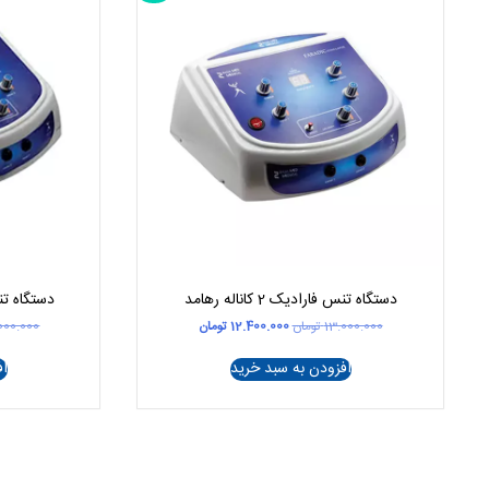
دستگاه تنس فارادیک 2 کاناله رهامد
دستگاه تنس فار
قیمت
قیمت
13.000.000
تومان
12.400.000
تومان
000.000
اصلی
فعلی
13.000.000 تومان
12.400.000 تومان
افزودن به سبد خرید
اف
بود.
است.