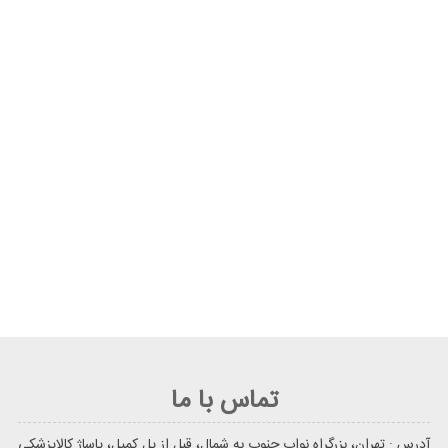
تماس با ما
آدرس : تهران، بزرگراه نواب جنوب به شمال، قبل از پل کمیل، پاساژ کالاپزشکی