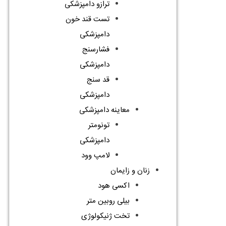
ترازو دامپزشکی
تست قند خون
دامپزشکی
فشارسنج
دامپزشکی
قد سنج
دامپزشکی
معاینه دامپزشکی
تونومتر
دامپزشکی
لامپ وود
زنان و زایمان
اکسی هود
بیلی روبین متر
تخت ژنیکولوژی