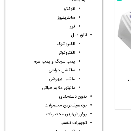
آزمایشگاه
اتوکلاو
سانتریفیوژ
فور
اتاق عمل
الکتروشوک
الکتروکوتر
پمپ سرنگ و پمپ سرم
ساکشن جراحی
ماشین بیهوشی
مانیتور علایم حیاتی
یمت
علی
بدون دسته‌بندی
16.500.000 تومان
ست.
پرتخفیف‌ترین محصولات
پرفروش‌ترین محصولات
تجهیزات تنفسی