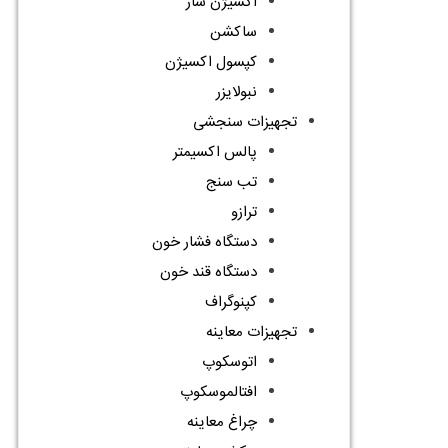
اکسیژن ساز
ساکشن
کپسول اکسیژن
نبولایزر
تجهیزات سنجشی
پالس اکسیمتر
تب سنج
ترازو
دستگاه فشار خون
دستگاه قند خون
کپنوگراف
تجهیزات معاینه
اتوسکوپ
افتالموسکوپ
چراغ معاینه