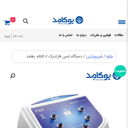
Ski
t
conten
0
مقالات
قوانین و مقررات
درباره ما
تماس با ما
ثبت نام
ورود
خانه
/
فیزیوتراپی
/ دستگاه تنس فارادیک 2 کاناله رهامد
تخفیف!