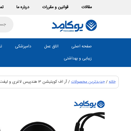
Ski
مقالات
قوانین و مقررات
درباره ما
تما
t
conten
roducts
search
صفحه اصلی
اتاق عمل
دامپزشکی
تص
زیبایی و بهداشتی
خانه
/
جدیدترین محصولات
/ آر اف کویتیشن 3 هندپیس لاغری و لیفت رومیزی مینی