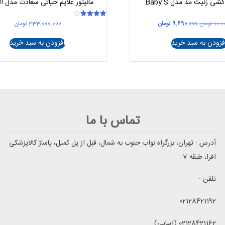
شی زنیت مد مدل Baby S
مانیتور علایم حیاتی سعادت مدل البرز
قیمت
قیمت
10.0
تومان
9.690.000
تومان
233.000.000
تومان
امتیاز
4.00
اصلی
فعلی
از 5
10.000.000 تومان
9.690.000 تومان
فزودن به سبد خرید
افزودن به سبد خرید
بود.
است.
تماس با ما
آدرس : تهران، بزرگراه نواب جنوب به شمال، قبل از پل کمیل، پاساژ کالاپزشکی
افرا، طبقه 7
تلفن :
02128421192
02128421162 (زیبایی)