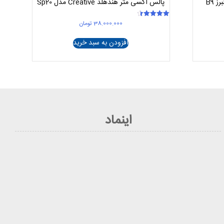
 B9
پالس اکسی متر هندهلد Creative مدل Sp20
38.000.000
تومان
امتیاز
4.50
از 5
افزودن به سبد خرید
اینماد