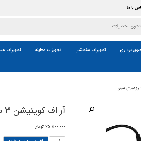
س با ما
P
ویر برداری
تجهیزات سنجشی
تجهیزات معاینه
تجهیزات هتل
آر اف کویتیشن 3 هندپیس لاغری و لیفت رومیزی مینی
25.500.000
تومان
آر