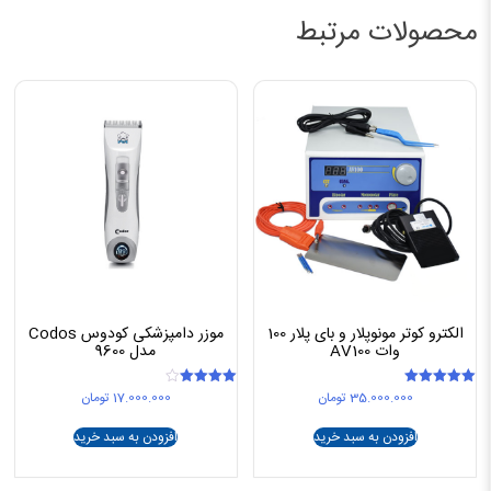
محصولات مرتبط
الکترو کوتر مونوپلار و بای پلار 100
موزر دامپزشکی کودوس Codos
وات AV100
مدل 9600
35.000.000
تومان
17.000.000
تومان
امتیاز
امتیاز
4.00
5.00
از 5
از 5
افزودن به سبد خرید
افزودن به سبد خرید