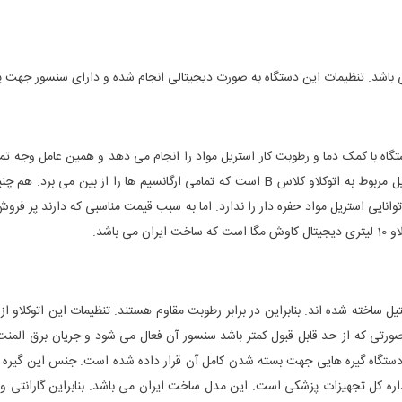
 می باشد. تنظیمات این دستگاه به صورت دیجیتالی انجام شده و دارای سنسور جه
اه با کمک دما و رطوبت کار استریل مواد را انجام می دهد و همین عامل وجه تمایز 
دسته بندی های مختلف کلاس N، Sو B قرار می گیرند. کامل ترین استریل مربوط به اتوکلاو کل
 پوشش استفاده شده و توانایی استریل مواد حفره دار را ندارد. اما به سبب قیمت مناسبی که 
اشد.
اخته شده اند. بنابراین در برابر رطوبت مقاوم هستند. تنظیمات این اتوکلاو از
ی دارای استاندارد های ISO13485، ISO9001 و تاییدیه اداره کل تجهیزات پزشکی است. این مدل ساخت ایران می