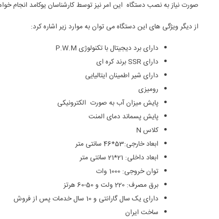
صورت نیاز به نصب دستگاه این امر نیز توسط کارشناسان یوکامد انجام خوا
از دیگر ویژگی های این دستگاه می توان به موارد زیر اشاره کرد:
دارای برد دیجیتال با تکنولوژی P.W.M
دارای SSR برند کره ای
دارای شیر اطمینان ایتالیایی
رومیزی
پایش میزان آب به صورت الکترونیکی
پایش پسماند دمای المنت
کلاس N
ابعاد خارجی:53*46 سانتی متر
ابعاد داخلی: 21*21 سانتی متر
توان خروجی: 1000 وات
برق مصرف: 220 ولت و 50-60 هرتز
دارای یک سال گارانتی و 10 سال خدمات پس از فروش
ساخت ایران