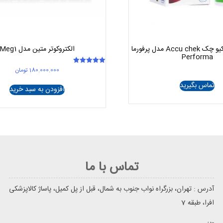
نوار قند خون اکیو چک Accu chek مدل پرفورما
الکتروکوتر متین مدل Meg1
Performa
180.000.000
تومان
امتیاز
5.00
از 5
تماس بگیرید
افزودن به سبد خرید
تماس با ما
آدرس : تهران، بزرگراه نواب جنوب به شمال، قبل از پل کمیل، پاساژ کالاپزشکی
افرا، طبقه 7