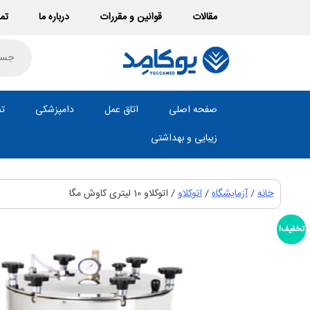
Ski
مقالات
قوانین و مقررات
درباره ما
تما
t
conten
roducts
search
صفحه اصلی
اتاق عمل
دامپزشکی
تص
زیبایی و بهداشتی
خانه
/
آزمایشگاه
/
اتوکلاو
/ اتوکلاو 10 لیتری کاوش مگا
تخفیف!