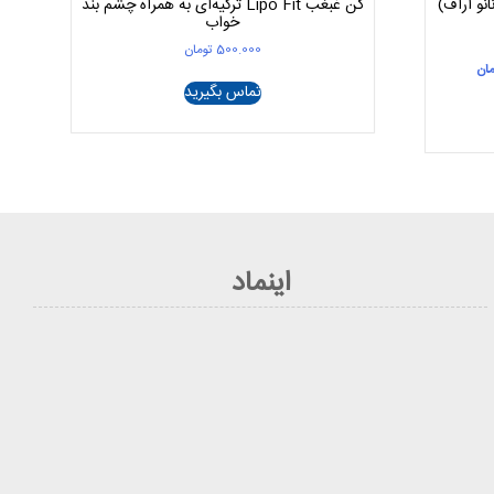
انو آراف)
گن غبغب Lipo Fit ترکیه‌ای به همراه چشم بند
خواب
500.000
تومان
قیمت
مان
فعلی
تماس بگیرید
3 تومان
34.550.000 تومان
است.
اینماد