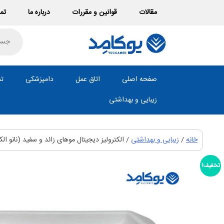
Ski
مقالات
قوانین و مقررات
درباره ما
تما
t
conten
roducts
search
صفحه اصلی
اتاق عمل
دامپزشکی
تص
زیبایی و بهداشتی
خانه
/
زیبایی و بهداشتی
/ الکترولیز دیجیتال موهای زائد و سفید (نانو ال
تخفیف!