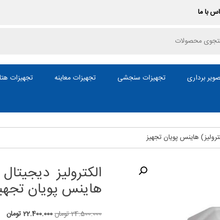
س با ما
P
ویر برداری
تجهیزات سنجشی
تجهیزات معاینه
تجهیزات هتل
کترولیز) هاینس پویان تجهیز
الکترولیز دیجیتال 
هاینس پویان تجهی
قیمت
قی
24.500.000
تومان
22.400.000
تومان