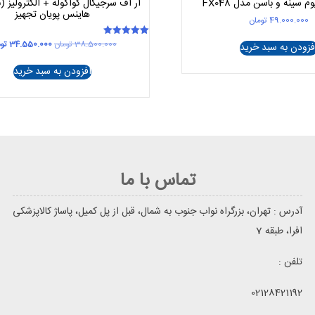
م سینه و باسن مدل FX048
آر اف سرجیکال کواگوله + الکترولیز (ن
هاینس پویان تجهیز
49.000.000
تومان
قیمت
38.500.000
تومان
34.550.000
تو
امتیاز
فزودن به سبد خرید
5.00
اصلی
از 5
8.500.000
افزودن به سبد خرید
بود.
تماس با ما
آدرس : تهران، بزرگراه نواب جنوب به شمال، قبل از پل کمیل، پاساژ کالاپزشکی
افرا، طبقه 7
تلفن :
02128421192