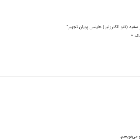
فید (نانو الکترولیز) هاینس پویان تجهیز”
اند
*
ی می‌نویسم.