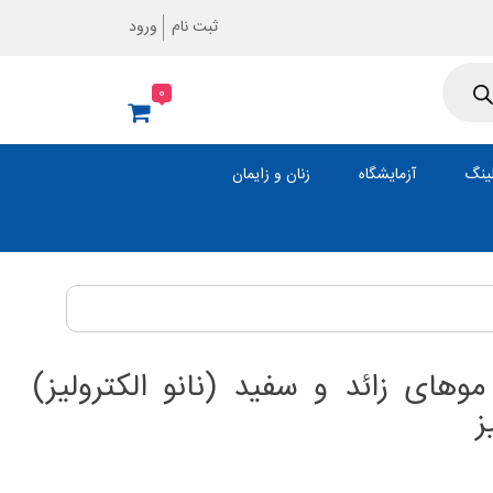
ثبت نام
ورود
0
ینگ
آزمایشگاه
زنان و زایمان
موهای زائد و سفید (نانو الکترولیز)
ز
مت