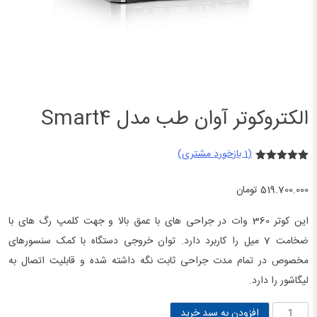
الکتروکوتر آوان طب مدل Smart4
(
1
بازخورد مشتری)
1
امتیازدهی
5.00
از 5
519.700.000
تومان
در
امتیازدهی
مشتری
این کوتر 360 وات در جراحی های با عمق بالا و جهت کلمپ رگ های با
ضخامت 7 میل را کاربرد دارد. توان خروجی دستگاه با کمک سنسورهای
مخصوص در تمام مدت جراحی ثابت نگه داشته شده و قابلیت اتصال به
لیگاشور را دارد.
الکتروکوتر
افزودن به سبد خرید