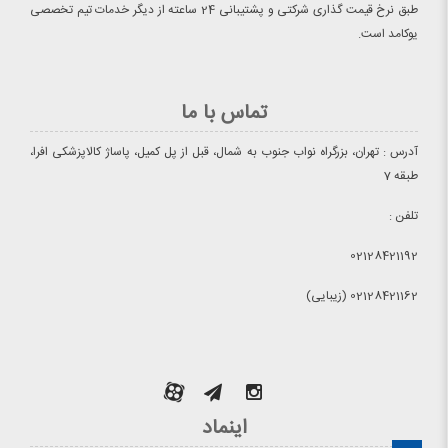
طبق نرخ قیمت گذاری شرکتی و پشتیبانی 24 ساعته از دیگر خدمات تیم تخصصی
یوکامد است.
تماس با ما
آدرس : تهران، بزرگراه نواب جنوب به شمال، قبل از پل کمیل، پاساژ کالاپزشکی افرا،
طبقه 7
تلفن :
02128421192
02128421162 (زیبایی)
اینماد