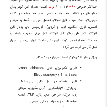
و مد کاری دستگاه را مطابق با ابزار متصل شده تنظیم می نماید.
حداکثر خروجی Smart-4
360 وات
است. همراه این کوتر پدال
مونوپولار دو کاناله، ست پلیت دائمی، قلم سه فیشه دو کاناله
مونوپولار، ست سرقلم قابل اتوکلاو (شامل سوزنی تنگستن، سوزنی
استیل، لوزی، مثلثی، لوپ و کروی)، فورسپس بای پولار قابل
اتوکلاو، کابل بای پولار قابل اتوکلاو، کابل برق، دفترچه راهنما و
ضمانت نامه ارائه می گردد. این مدل ساخت ایران بوده و با چهار
سال گارانتی ارائه می گردد.
ویژگی های الکتروکوتر اسمارت چهار در یک نگاه:
دارای تکنولوژی های Smart ablation،
Smart seal و Electrosurgery
قابل استفاده در عمل های زیبایی،ENT،
اورولوژی، لاپاراسکوپی، آرتروسکوپی، سرطان
روده بزرگ، جراحی های زنان، TUR، قفسه
سینه، قلب باز و جراحی های عمومی