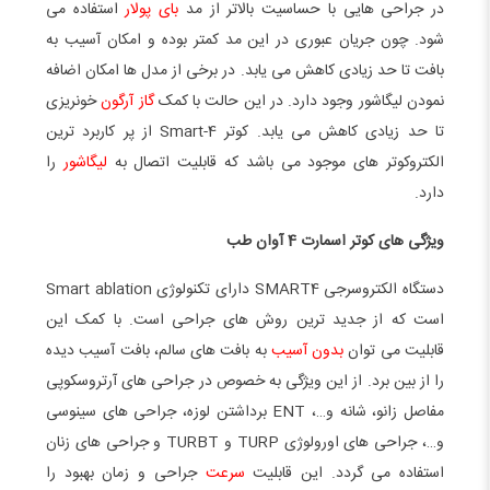
در جراحی هایی با حساسیت بالاتر از مد
بای پولار
استفاده می
شود. چون جریان عبوری در این مد کمتر بوده و امکان آسیب به
بافت تا حد زیادی کاهش می یابد. در برخی از مدل ها امکان اضافه
نمودن لیگاشور وجود دارد. در این حالت با کمک
گاز آرگون
خونریزی
تا حد زیادی کاهش می یابد. کوتر Smart-4 از پر کاربرد ترین
الکتروکوتر های موجود می باشد که قابلیت اتصال به
لیگاشور
را
دارد.
ویژگی های کوتر اسمارت 4 آوان طب
دستگاه الکتروسرجی SMART4 دارای تکنولوژی Smart ablation
است که از جدید ترین روش های جراحی است. با کمک این
قابلیت می توان
بدون آسیب
به بافت های سالم، بافت آسیب دیده
را از بین برد. از این ویژگی به خصوص در جراحی های آرتروسکوپی
مفاصل زانو، شانه و…، ENT برداشتن لوزه، جراحی های سینوسی
و…، جراحی های اورولوژی TURP و TURBT و جراحی های زنان
استفاده می گردد. این قابلیت
سرعت
جراحی و زمان بهبود را