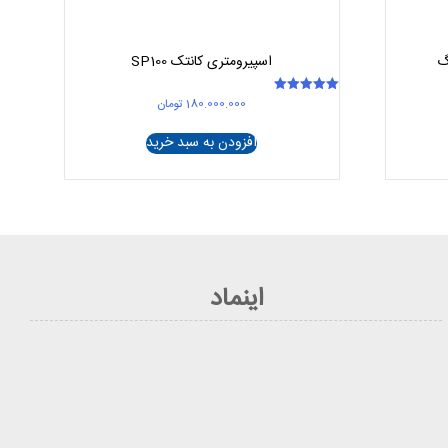
اسپیرومتری کانتک SP100
180.000.000
تومان
امتیاز
5.00
از 5
افزودن به سبد خرید
اینماد