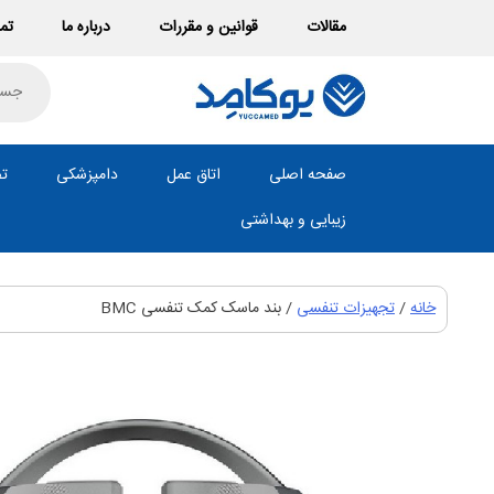
Ski
مقالات
قوانین و مقررات
درباره ما
تما
t
conten
roducts
search
صفحه اصلی
اتاق عمل
دامپزشکی
تص
زیبایی و بهداشتی
خانه
/
تجهیزات تنفسی
/ بند ماسک کمک تنفسی BMC