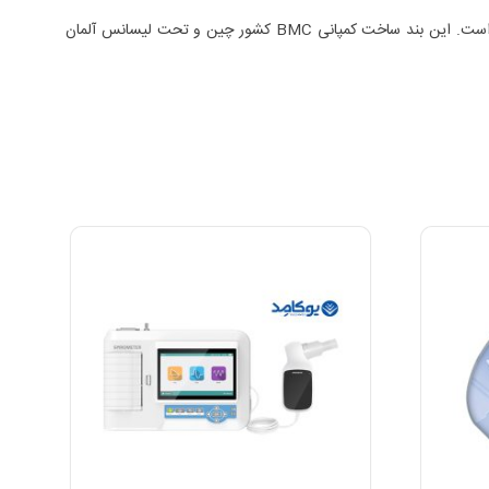
بند ماسک یکی از تجهیزات و لوازم جانبی قابل تعویض ماسک های تنفسی است. بند ماسک BMC با کیفیت ترین و مقاوم ترین بند ماسک موجود در بازار است. این بند ساخت کمپانی BMC کشور چین و تحت لیسانس آلمان