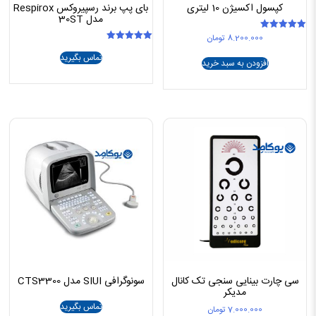
کپسول اکسیژن 10 لیتری
بای پپ برند رسپیروکس Respirox
مدل 30ST
8.200.000
تومان
امتیاز
5.00
امتیاز
از 5
تماس بگیرید
5.00
افزودن به سبد خرید
از 5
سی چارت بینایی سنجی تک کانال
سونوگرافی SIUI مدل CTS3300
مدیکر
تماس بگیرید
7.000.000
تومان