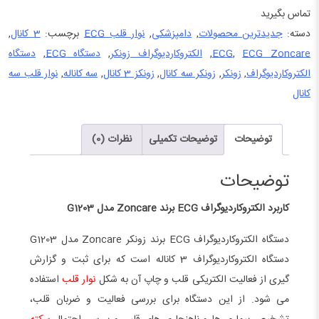
تماس بگیرید
دسته:
جدیدترین محصولات
,
دامپزشکی
,
نوار قلب ECG
برچسب:
3 کانال
,
ECG Zoncare
,
ECG
,
الکتروکاردیوگراف زونکر
,
دستگاه ECG
,
دستگاه
الکتروکاردیوگراف
,
زونکر
,
زونکر سه کانال
,
زونکز 3 کانال
,
سه کاناله
,
نوار قلب سه
کانال
توضیحات
توضیحات تکمیلی
نظرات (0)
توضیحات
کاربرد الکتروکاردیوگراف ECG برند Zoncare مدل G1203
دستگاه الکتروکاردیوگراف ECG برند زونکر Zoncare مدل G1203
دستگاه الکتروکاردیوگراف 3 کاناله است که برای ثبت و گزارش
گیری از فعالیت الکتریکی قلب و چاپ آن به شکل
نوار قلب
استفاده
می شود. از این دستگاه برای بررسی فعالیت و ضربان قلب،