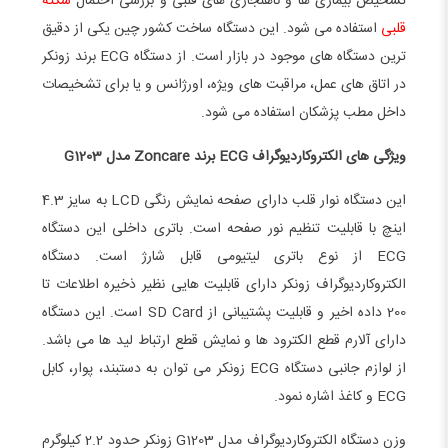
تشخیص بیماری ها و ناهنجاری های قلبی و بررسی احتمال
سکته
قلبی
استفاده می شود. این دستگاه ساخت کشور چین یکی از دقیق
ترین دستگاه های موجود در بازار است. از دستگاه ECG برند زونکر
در اتاق های عمل، مراقبت های ویژه، اورژانس و یا برای تشخیصات
داخل مطب پزشکان استفاده می شود.
ویژگی های الکتروکاردیوگراف ECG برند Zoncare مدل G1203
این دستگاه نوار قلب دارای صفحه نمایش رنگی LCD به سایز 4.3
اینچ با قابلیت تنظیم نور صفحه است. باتری داخلی این دستگاه
ECG از نوع باتری لیتیومی قابل شارژ است. دستگاه
الکتروکاردیوگراف زونکر دارای قابلیت هایی نظیر ذخیره اطلاعات تا
200 داده اخیر و قابلیت پشتیبانی از SD Card است. این دستگاه
دارای آلارم قطع الکترود ها و نمایش قطع ارتباط لید ها می باشد.
از لوازم جانبی دستگاه ECG زونکر می توان به دستبند، پوار، کابل
ECG و کاغذ اشاره نمود.
وزن دستگاه الکتروکاردیوگراف مدل G1203 زونکر حدود 2.2 کیلوگرم