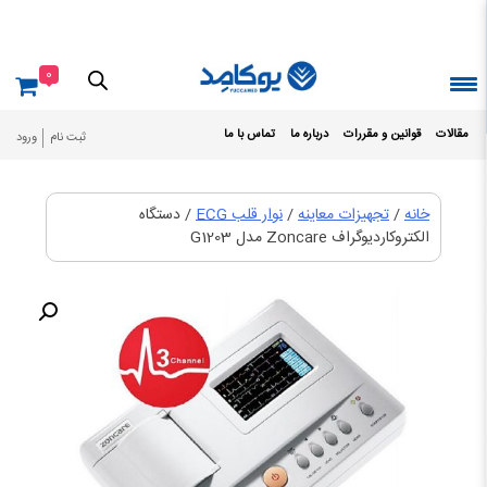
Ski
t
conten
0
مقالات
قوانین و مقررات
درباره ما
تماس با ما
ثبت نام
ورود
خانه
/
تجهیزات معاینه
/
نوار قلب ECG
/ دستگاه
الکتروکاردیوگراف Zoncare مدل G1203