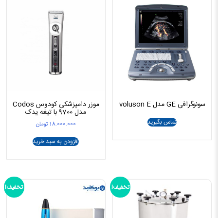
سونوگرافی GE مدل voluson E
موزر دامپزشکی کودوس Codos
مدل 9700 با تیغه یدک
تماس بگیرید
18.000.000
تومان
افزودن به سبد خرید
تخفیف!
تخفیف!