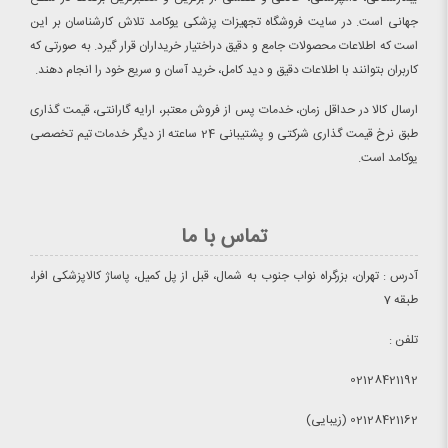
جهانی است. در سایت فروشگاه تجهیزات پزشکی یوکامد تلاش کارشناسان بر این
است که اطلاعات محصولات جامع و دقیق دراختیار خریداران قرار گیرد. به صورتی که
کاربران بتوانند با اطلاعات دقیق و دید کامل، خرید آسان و سریع خود را انجام دهند.
ارسال کالا در حداقل زمان، خدمات پس از فروش معتبر، ارایه گارانتی، قیمت گذاری
طبق نرخ قیمت گذاری شرکتی و پشتیبانی 24 ساعته از دیگر خدمات تیم تخصصی
یوکامد است.
تماس با ما
آدرس : تهران، بزرگراه نواب جنوب به شمال، قبل از پل کمیل، پاساژ کالاپزشکی افرا،
طبقه 7
تلفن :
02128421192
02128421162 (زیبایی)