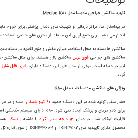
توضیحات
کاربرد ساکشن جراحی مدیسا مدل Medisa K80
در بیماستان ها، مراکز درمانی و کلینیک های دندان پزشکی برای خروج مای
انجام می دهد. برای جمع آوری این مایعات از مخزن های خاصی استفاده می 
ساکشن ها بسته به محل استفاده، میزان مکش و منبع تغذیه در دسته بندی ه
ساکشن های جراحی
قوی ترین
لیتر در دقیقه است. برخی از مدل های این دستگاه دارای
باتری قابل شارژ
م
گردد.
ویژگی های ساکشن مدیسا طب مدل K80
فشار منفی تولید شده در این دستگاه حدود
90 کیلو پاسکال
است و در هر د
برای کادر درمان و پزشک ایجاد 
قابلیت اتوکلاو شدن در دمای
121 درجه سانتی گراد
را داشته و
نشکن
هستن
محصول دارای تاییدیه های ISIRI4592 و ISIRI3368-1 از سوی اداره کل استاندارد می باشد و با یک سال گارانتی و 10 سال خدمات پس از فروش عرضه می گردد.