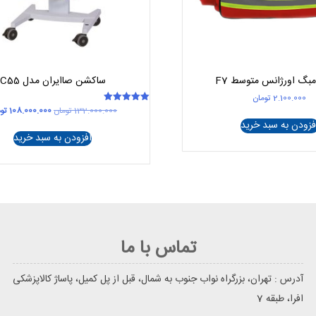
بگ اورژانس متوسط F7
ساکشن صاایران مدل C55
2.100.000
تومان
قیمت
132.000.000
تومان
108.000.000
تو
امتیاز
5.00
اصلی
فزودن به سبد خرید
از 5
.000.000
افزودن به سبد خرید
بود.
تماس با ما
آدرس : تهران، بزرگراه نواب جنوب به شمال، قبل از پل کمیل، پاساژ کالاپزشکی
افرا، طبقه 7