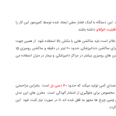
. این دستگاه با کمک فشار منفی ایجاد شده توسط کمپرسور این کار را
قابلیت اتوکلاو
داشته باشند.
بالاتر است باید ساکشن هایی با مکش بالا استفاده شود. از همین جهت
ساکشن بازار هستند. برای مثال ساکشن جراحی مدیسا مدل Medisa K80 تا 80 لیتر در دقیقه قدرت مکش دارد. این عدد برای ساکشن دندانپزشکی حدود 20 لیتر در دقیقه و ساکشن رومیزی 15
 های رومیزی بیشتر در مراکز دامپزشکی و بیمار در منزل استفاده می
لا صدای کمی تولید میکند که حدود
40 دسی بل
است. بنابراین مزاحمتی
 چنین دارای فیلتر مخصوص برای جلوگیری از انتشار آلودگی است. مخزن های این مدل
نین چرخ ها مجهز به قفل شده اند تا در صورت نیاز ثابت شود. این