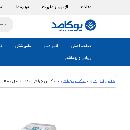
Ski
مقالات
قوانین و مقررات
درباره ما
تما
t
conten
roducts
search
صفحه اصلی
اتاق عمل
دامپزشکی
تص
زیبایی و بهداشتی
خانه
/
اتاق عمل
/
ساکشن جراحی
/ ساکشن جراحی مدیسا مدل Medisa K80