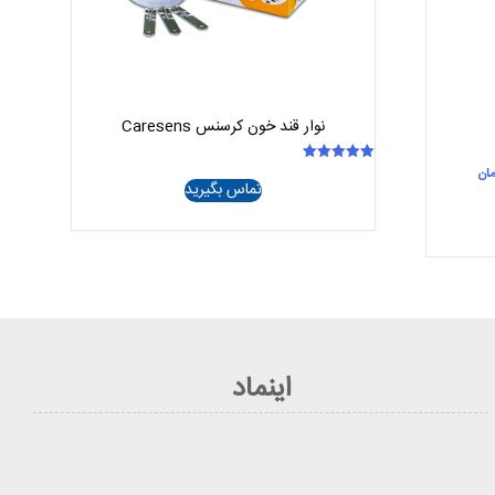
نوار قند خون کرسنس Caresens
قیمت
مان
امتیاز
تماس بگیرید
5.00
فعلی
از 5
132 تومان
108.000.000 تومان
است.
اینماد