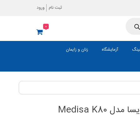
ثبت نام
ورود
0
ینگ
آزمایشگاه
زنان و زایمان
Medisa K80