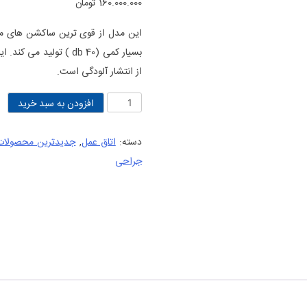
160.000.000
تومان
در
امتیازدهی
مشتری
بسیار کمی (40 db ) تو
از انتشار آلودگی است.
ساکشن
افزودن به سبد خرید
جراحی
مدیسا
دسته:
اتاق عمل
,
جدیدترین محصولات
مدل
جراحی
Medisa
K80
عدد