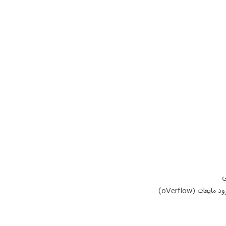
ی
ت (oVerflow)