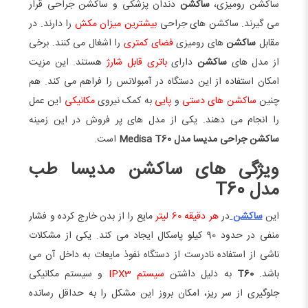
ساکشن رومیزی،
ساکشن
دندان پزشکی و ساکشن جراحی قرار
می گیرند. ساکشن های جراحی
بیشترین میزان مکش
را دارند. در
مقابل
ساکشن
های رومیزی
فضای کمتری
را اشغال می کنند. برخی
از مدل های
ساکشن
دارای
باتری قابل شارژ
هستند. این مزیت
امکان استفاده از این دستگاه در آمبولانس را فراهم می کند. هم
چنین
ساکشن های دستی
و
پایی
به کمک نیروی
مکانیکی
این عمل
را انجام می دهند. یکی از مدل های پر فروش در این زمینه
ساکشن جراحی مدیسا مدل Medisa T60
است.
ویژگی های ساکشن مدیسا طب
مدل T60
این
ساکشن
در
هر دقیقه 60 لیتر
مایع را از بدن خارج کرده و فشار
منفی در حدود 90 کیلو پاسکال ایجاد می کند. یکی از مشکلات
ناشی از استفاده نادرست از دستگاه نفوذ مایعات به داخل آن می
باشد.
T60
به دلیل داشتن
سیستم IPX3
و سیستم مکانیکی
جلوگیری از سر ریز، امکان بروز این مشکل را به حداقل رسانده