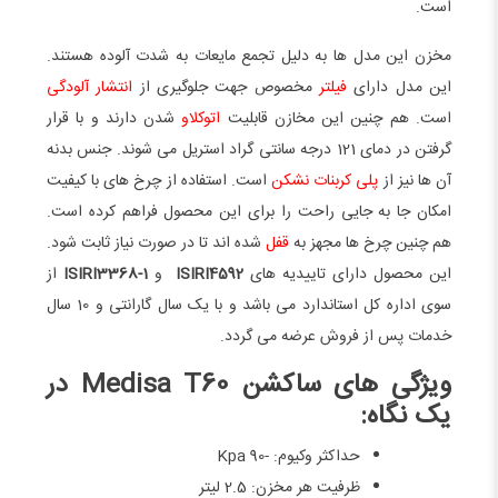
است.
مخزن این مدل ها به دلیل تجمع مایعات به شدت آلوده هستند.
این مدل دارای
فیلتر
مخصوص جهت جلوگیری از
انتشار آلودگی
است. هم چنین این مخازن قابلیت
اتوکلاو
شدن دارند و با قرار
گرفتن در دمای 121 درجه سانتی گراد استریل می شوند. جنس بدنه
آن ها نیز از
پلی کربنات نشکن
است. استفاده از چرخ های با کیفیت
امکان جا به جایی راحت را برای این محصول فراهم کرده است.
هم چنین چرخ ها مجهز به
قفل
شده اند تا در صورت نیاز ثابت شود.
این محصول دارای تاییدیه های
ISIRI4592
و
ISIRI3368-1
از
سوی اداره کل استاندارد می باشد و با یک سال گارانتی و 10 سال
خدمات پس از فروش عرضه می گردد.
ویژگی های ساکشن Medisa T60 در
یک نگاه:
حداکثر وکیوم: -90 Kpa
ظرفیت هر مخزن: 2.5 لیتر