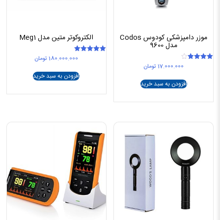
موزر دامپزشکی کودوس Codos
الکتروکوتر متین مدل Meg1
مدل 9600
180.000.000
تومان
امتیاز
5.00
17.000.000
تومان
امتیاز
از 5
4.00
افزودن به سبد خرید
از 5
افزودن به سبد خرید