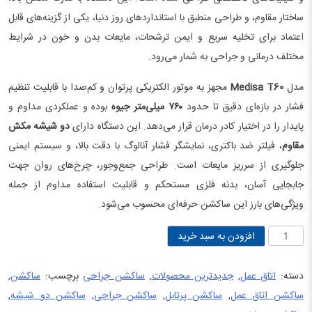
ساختار مقاوم، و طراحی منطبق با استانداردهای روز دنیا، یکی از گزینه‌های قابل
اعتماد برای تخلیه سریع و ایمن ترشحات، مایعات بدن و خون در شرایط
مختلف درمانی و جراحی به شمار می‌رود.
مدل
Medisa T60
مجهز به موتور الکتریکی پرتوان و کم‌صدا با قابلیت تنظیم
فشار در بازه‌ای دقیق تا حدود
۷۶۰ میلی‌متر جیوه
بوده و عملکردی مداوم و
پایدار را در اختیار کادر درمان قرار می‌دهد. این دستگاه دارای
دو شیشه مکش
مقاوم
، فیلتر ضد باکتری، نمایشگر فشار آنالوگ با دقت بالا، و سیستم ایمنی
جلوگیری از سرریز مایعات است. طراحی جمع‌وجور، چرخ‌های روان جهت
جابجایی آسان، بدنه فلزی مستحکم و قابلیت استفاده مداوم از جمله
ویژگی‌های بارز این ساکشن حرفه‌ای محسوب می‌شود.
ساکشن
افزودن به سبد خرید
جراحی
مدیسا
دسته:
اتاق عمل
,
جدیدترین محصولات
,
ساکشن جراحی
برچسب:
ساکشن
,
مدل
ساکشن اتاق عمل
,
ساکشن پرتابل
,
ساکشن جراحی
,
ساکشن دو شیشه
,