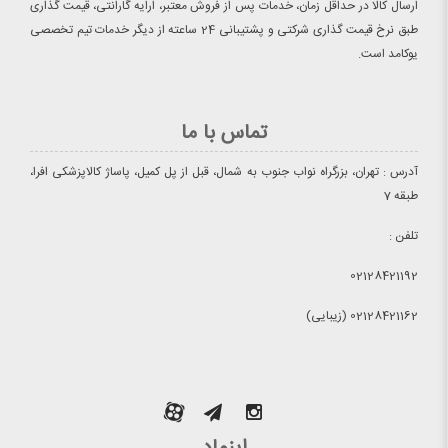
ارسال کالا در حداقل زمان، خدمات پس از فروش معتبر، ارایه گارانتی، قیمت گذاری
طبق نرخ قیمت گذاری شرکتی و پشتیبانی 24 ساعته از دیگر خدمات تیم تخصصی
یوکامد است.
تماس با ما
آدرس : تهران، بزرگراه نواب جنوب به شمال، قبل از پل کمیل، پاساژ کالاپزشکی افرا،
طبقه 7
تلفن :
02128421192
02128421162 (زیبایی)