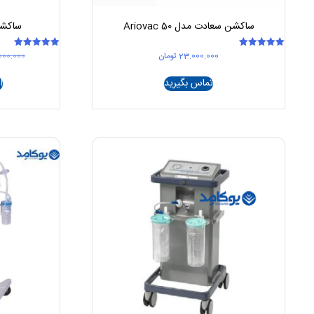
ساکشن سعادت مدل Ariovac 50
ساکشن 
23.000.000
تومان
000.000
امتیاز
امتیاز
5.00
5.00
از 5
از 5
تماس بگیرید
ا