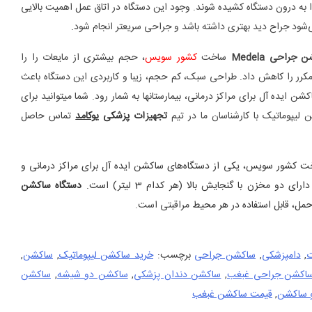
 به درون دستگاه کشیده شوند. وجود این دستگاه در اتاق عمل اهمیت بالایی
شود جراح دید بهتری داشته باشد و جراحی سریعتر انجام شود.
جراحی Medela
ساخت
کشور سویس
، حجم بیشتری از مایعات را را
 مکرر را کاهش داد. طراحی سبک، کم حجم، زیبا و کاربردی این دستگاه باعث
شن ایده آل برای مراکز درمانی، بیمارستانها به شمار رود. شما میتوانید برای
یپوماتیک با کارشناسان ما در تیم
تجهیز
ات پزشکی
یوکامد
تماس
حاصل
ت کشور سویس، یکی از دستگاه‌های ساکشن ایده آل برای مراکز درمانی و
ی دو مخزن با گنجایش بالا (هر کدام 3 لیتر) است.
دستگاه ساکشن
مل، قابل استفاده در هر محیط
مراقبتی است.
ت
,
دامپزشکی
,
ساکشن جراحی
برچسب:
خرید ساکشن لیپوماتیک
,
ساکشن
,
اکشن جراحی غبغب
,
ساکشن دندان پزشکی
,
ساکشن دو شیشه
,
ساکشن
و ساکشن
,
قیمت ساکشن غبغب