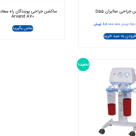
جراحی صاایران D55
ساکشن جراحی پویندگان راه سعاد
Arvand A70
قیمت
قیمت
95.
تومان
88.000.000
تومان
تماس بگیرید
اصلی
فعلی
95.000.000 تومان
88.000.000 تومان
فزودن به سبد خرید
بود.
است.
تخفیف!