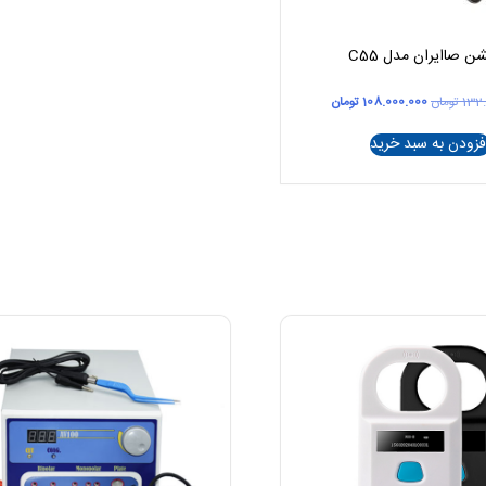
ن صاایران مدل C55
قیمت
قیمت
132
تومان
108.000.000
تومان
اصلی
فعلی
132.000.000 تومان
108.000.000 تومان
فزودن به سبد خرید
بود.
است.