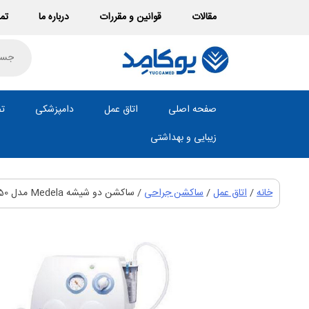
Ski
مقالات
قوانین و مقررات
درباره ما
تما
t
conten
roducts
search
صفحه اصلی
اتاق عمل
دامپزشکی
تص
زیبایی و بهداشتی
خانه
/
اتاق عمل
/
ساکشن جراحی
/ ساکشن دو شیشه Medela مدل Dominant50