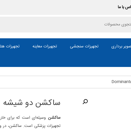
س با ما
P
ویر برداری
تجهیزات سنجشی
تجهیزات معاینه
تجهیزات هتل
ساکشن دو شیشه Medela مدل Dominant50
ساکشن
وسیله‌ای است که برای خارج
تجهیزات پزشکی است. ساکشن، در واق