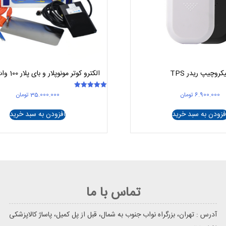
کروچیپ ریدر TPS
الکترو کوتر مونوپلار و بای پلار 100 وات AV100
6.900.000
تومان
35.000.000
تومان
امتیاز
5.00
از 5
فزودن به سبد خرید
افزودن به سبد خرید
تماس با ما
آدرس : تهران، بزرگراه نواب جنوب به شمال، قبل از پل کمیل، پاساژ کالاپزشکی