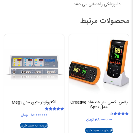
دامپزشکی راهنمایی می دهد.
محصولات مرتبط
پالس اکسی متر هندهلد Creative
الکتروکوتر متین مدل Meg1
مدل Sp20
180.000.000
تومان
امتیاز
5.00
38.000.000
تومان
امتیاز
از 5
4.50
افزودن به سبد خرید
از 5
افزودن به سبد خرید