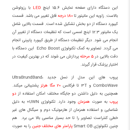
این دستگاه دارای صفحه نمایش 15.6 اینچ
LED
با رزولوشن
بالاست. زاویه این مانیتور تا
180 درجه
قابل تغییر می باشد. قسمت
کیبورد دستگاه از دو بخش تشکیل شده است. قسمت بالایی شامل
یک مانیتور 12.3 اینچ لمسی است که تنظیمات دستگاه از تغییر آن
انجام می شود. دیگر تنظیمات دستگاه از طریق کیبورد پایینی انجام
می گردد. تصاویر به کمک تکنولوژی Echo Boost این دستگاه با
دقت بالایی در
5 مرحله
پردازش می شوند که در بهترین کیفیت در
اختیار پزشک قرار گیرند.
پروب های این مدل از نسل جدید UltraBrundBand،
ComboWave و 3T تا فرکانس
20 مگا هرتز
پشتیبانی میکند.
همچنین به دلیل داشتن دو جایگاه مختلف امکان استفاده از
دو
پروب
به صورت
همزمان
وجود دارد. تکنولوژی UWN+ به دلیل
شناسایی و استفاده همزمان از هارمونیک دوم و سیگنال های غیر
خطی کنتراست تصاویر را تا حد بسیار مناسبی بالا می برد. هم
چنین تکنولوژی Smart OB
پارامتر های مختلف جنین
را به صورت