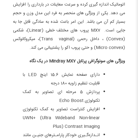
اتوماتیک اندازه گیری کرده و سرعت معاینات در بارداری را افزایش
می دهد. یکی از ویژگی های منحصر به فرد این مدل وزن و حجم
بسیار کم آن می باشد. این امر باعث شده به سادگی قابل جا به
جایی است. MX7 پروب های مختلف خطی (Linear)، شکمی
(Convex) ، داخل رحمی (Trans vaginal)، میکروکانوکس
(Micro convex) و حتی پروب اکو را پشتیبانی می کند.
ویژگی های سونوگرافی پرتابل
Mindray MX7
در یک نگاه
دارای صفحه نمایش 15.6 اینچ LED با
قابلیت تنظیم زاویه 180 درجه
پردازش 5 مرحله ای تصاویر به کمک
تکنولوژی Echo Boost
افزایش کنتراست تصاویر به کمک تکنولوژی
UWN+ (Ultra Wideband Non-linear
Plus) Contrast Imaging
انـدازه‌گـیری خودکار پارامـترهای جنیـن مانند