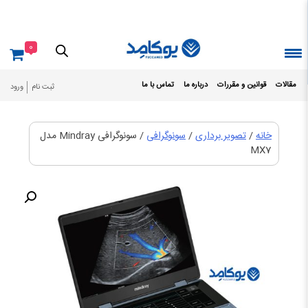
Ski
t
conten
0
مقالات
قوانین و مقررات
درباره ما
تماس با ما
ثبت نام
ورود
خانه
/
تصویر برداری
/
سونوگرافی
/ سونوگرافی Mindray مدل
MX7