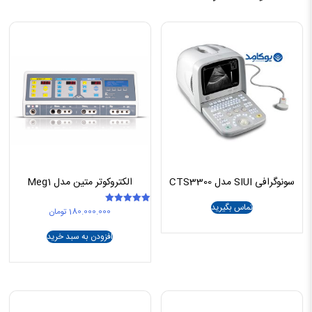
سونوگرافی SIUI مدل CTS3300
الکتروکوتر متین مدل Meg1
تماس بگیرید
180.000.000
تومان
امتیاز
5.00
از 5
افزودن به سبد خرید