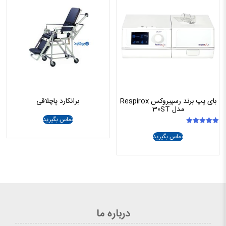
بای پپ برند رسپیروکس Respirox
برانکارد پاچلاقی
مدل 30ST
تماس بگیرید
امتیاز
تماس بگیرید
5.00
از 5
درباره ما