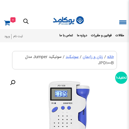
Ski
t
conten
0
مقالات
قوانین و مقررات
درباره ما
تماس با ما
ثبت نام
ورود
خانه
/
زنان و زایمان
/
سونیکید
/ سونیکید Jumper مدل
JPD100B
تخفیف!