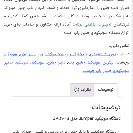
بود.
است.
ضربان قلب جنین را اندازه‌گیری کرد. تعداد و شدت ضربان قلب جنین میتواند
به پزشک در تشخیص وضعیت کلی سلامت و رشد جنین کمک کند. تیم
کارشناسان
تجهیزات پزشکی
یوکامد
آماده ارائه مشاوره و خدمات برای خرید
انواع دستگاه سونیکید یا جنین یاب است.
تماس بگیرید
دسته:
بدون دسته‌بندی
,
پرتخفیف‌ترین محصولات
,
زنان و زایمان
,
سونیکید
برچسب:
بهترین سونیکید
,
جنین یاب
,
داپلر جنین
,
سونیکید
,
سونیکید جامپر
,
سونیکید یا جنین یاب چیست
توضیحات
نظرات (1)
توضیحات
دستگاه سونیکید Jumper مدل JPD100B
از دستگاه سونیکید یا داپلر جنین برای بررسی و شنیدن صدای قلب