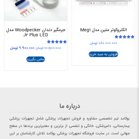
الکتروکوتر متین مدل Meg1
جرمگیر دندان Woodpecker مدل
J2 Plus LED
180.000.000
تومان
امتیاز
5.00
قیمت
قیمت
10.500.000
تومان
9.900.000
تومان
امتیاز
از 5
5.00
اصلی
فعلی
افزودن به سبد خرید
از 5
10.500.000 تومان
تماس بگیرید
بود.
است.
درباره ما
یوکامد تیم تخصصی مشاوره و فروش تجهیزات پزشکی شامل تجهیزات پزشکی
بیمارستانی، دامپزشکی، خانگی و تنفسی از برترین و معتبرترین برندها در سطح
جهانی است. در سایت فروشگاه تجهیزات پزشکی یوکامد تلاش کارشناسان بر این