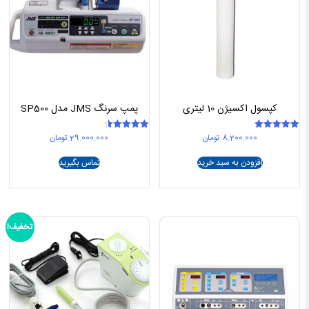
کپسول اکسیژن 10 لیتری
پمپ سرنگ JMS مدل SP500
8.200.000
تومان
29.000.000
تومان
امتیاز
امتیاز
4.50
5.00
از 5
از 5
افزودن به سبد خرید
تماس بگیرید
تخفیف!