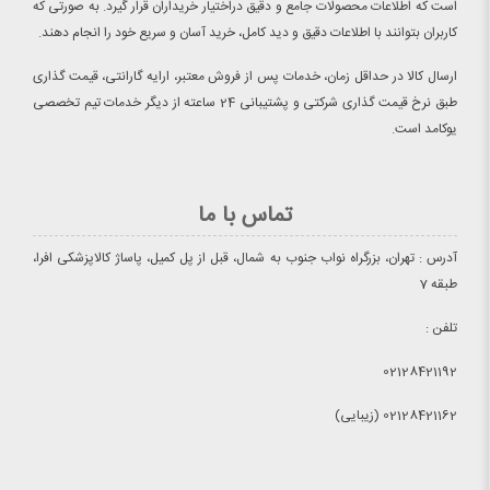
است که اطلاعات محصولات جامع و دقیق دراختیار خریداران قرار گیرد. به صورتی که
کاربران بتوانند با اطلاعات دقیق و دید کامل، خرید آسان و سریع خود را انجام دهند.
ارسال کالا در حداقل زمان، خدمات پس از فروش معتبر، ارایه گارانتی، قیمت گذاری
طبق نرخ قیمت گذاری شرکتی و پشتیبانی 24 ساعته از دیگر خدمات تیم تخصصی
یوکامد است.
تماس با ما
آدرس : تهران، بزرگراه نواب جنوب به شمال، قبل از پل کمیل، پاساژ کالاپزشکی افرا،
طبقه 7
تلفن :
02128421192
02128421162 (زیبایی)