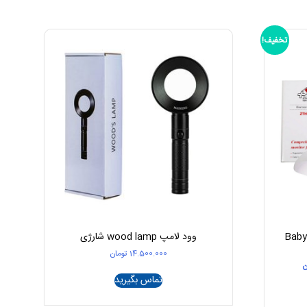
تخفیف!
وود لامپ wood lamp شارژی
14.500.000
تومان
قیمت
ن
فعلی
تماس بگیرید
مان
9.690.000 تومان
است.