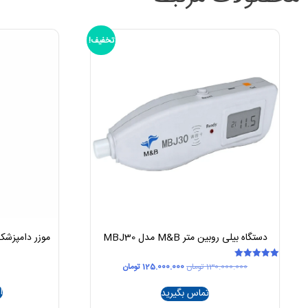
تخفیف!
دستگاه بیلی روبین متر M&B مدل MBJ30
قیمت
قیمت
130.000.000
تومان
125.000.000
تومان
امتیاز
5.00
اصلی
فعلی
از 5
130.000.000 تومان
125.000.000 تومان
ا
تماس بگیرید
بود.
است.