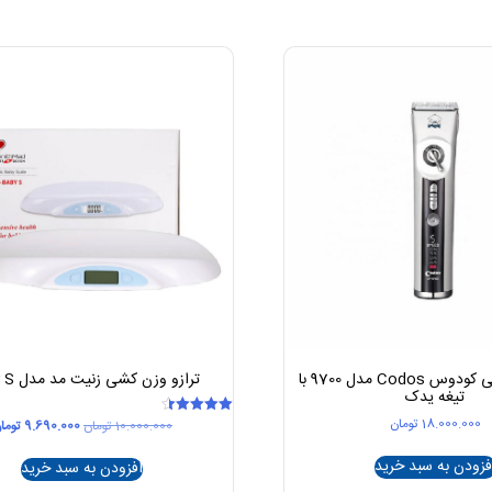
موزر دامپزشکی کودوس Codos مدل 9700 با
ترازو وزن کشی زنیت مد مدل Baby S
تیغه یدک
18.000.000
تومان
قیمت
10.000.000
تومان
9.690.000
توما
امتیاز
4.50
اصلی
از 5
10.000.000 تو
فزودن به سبد خرید
افزودن به سبد خرید
بود.