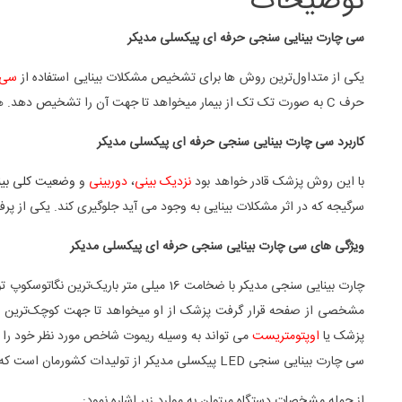
توضیحات
سی چارت بینایی سنجی حرفه ای پیکسلی مدیکر
یکی از متداول‌ترین روش ها برای تشخیص مشکلات بینایی استفاده از
سی چار
حرف C به صورت تک تک از بیمار میخواهد تا جهت آن را تشخیص دهد. هر چقدر توانایی بیمار در تشخیص حروف کوچک کمتر باشد، نشانه شدت
کاربرد سی چارت بینایی سنجی حرفه ای پیکسلی مدیکر
با این روش پزشک قادر خواهد بود
نزدیک بینی
،
دوربینی
و
وضعیت کلی بینا
سرگیجه که در اثر مشکلات بینایی به وجود می آید جلوگیری کند. یکی از پر
ویژگی های سی چارت بینایی سنجی حرفه ای پیکسلی مدیکر
مشخصی از صفحه قرار گرفت پزشک از او میخواهد تا جهت کوچک‌ترین
پزشک یا
اوپتومتریست
می تواند به وسیله ریموت شاخص مورد نظر خود را به
سی چارت بینایی سنجی LED پیکسلی مدیکر از تولیدات کشورمان است که به کشور های همسایه نیز صادر می گردد. به همین دلیل گارانتی و خدمات پس از فروش آن معتبر می‌باشد.
از جمله مشخصات دستگاه میتوان به موارد زیر اشاره نمود: