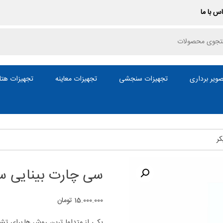
س با ما
P
ویر برداری
تجهیزات سنجشی
تجهیزات معاینه
تجهیزات هتل
ر
سی چارت بینایی س
15.000.000
تومان
یکی از متداول‌ترین روش ها برای تش