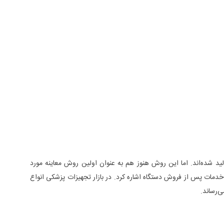
د شده‌اند. اما این روش هنوز هم به عنوان اولین روش معاینه مورد
رین نکاتی که در خرید چارت بینایی سنجی باید به آن توجه کنید می‌توان به چند کاناله بودن، دارا بودن منبع نور LED، گارانتی و خدمات پس از فروش دستگاه اشاره کرد. در بازار تجهیزات پزشکی انواع
‌رساند.