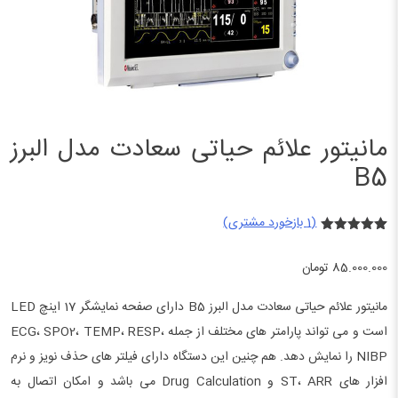
مانیتور علائم حیاتی سعادت مدل البرز
B5
(
1
بازخورد مشتری)
1
امتیازدهی
5.00
از 5
85.000.000
تومان
در
امتیازدهی
مشتری
مانیتور علائم حیاتی سعادت مدل البرز B5 دارای صفحه نمایشگر 17 اینچ LED
است و می تواند پارامتر های مختلف از جمله ECG، SPO2، TEMP، RESP،
NIBP را نمایش دهد. هم چنین این دستگاه دارای فیلتر های حذف نویز و نرم
افزار های ST، ARR و Drug Calculation می باشد و امکان اتصال به