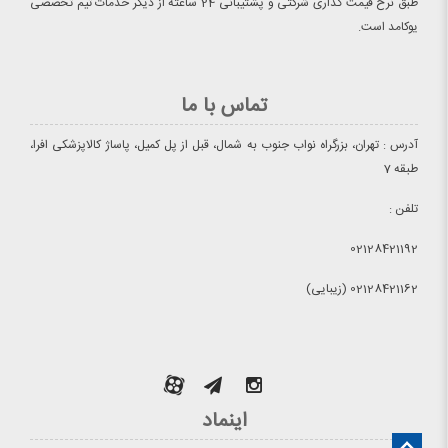
طبق نرخ قیمت گذاری شرکتی و پشتیبانی 24 ساعته از دیگر خدمات تیم تخصصی
یوکامد است.
تماس با ما
آدرس : تهران، بزرگراه نواب جنوب به شمال، قبل از پل کمیل، پاساژ کالاپزشکی افرا،
طبقه 7
تلفن :
02128421192
02128421162 (زیبایی)
اینماد