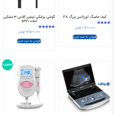
کیف جامبگ اورژانس بزرگ F8
گوشی پزشکی لیتمن کلاس 3 مشکی
ساده 5620
2.400.000
تومان
امتیاز
4.00
13.500.000
تومان
امتیاز
از 5
5.00
افزودن به سبد خرید
از 5
افزودن به سبد خرید
تخفیف!