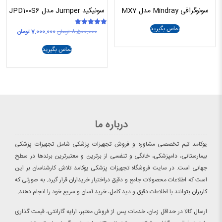
سونوگرافی Mindray مدل MX7
سونیکید Jumper مدل JPD100S6
تماس بگیرید
قیمت
قیمت
8.500.000
تومان
7.000.000
تومان
امتیاز
5.00
اصلی
فعلی
از 5
8.500.000 تومان
تماس بگیرید
بود.
است.
درباره ما
یوکامد تیم تخصصی مشاوره و فروش تجهیزات پزشکی شامل تجهیزات پزشکی
بیمارستانی، دامپزشکی، خانگی و تنفسی از برترین و معتبرترین برندها در سطح
جهانی است. در سایت فروشگاه تجهیزات پزشکی یوکامد تلاش کارشناسان بر این
است که اطلاعات محصولات جامع و دقیق دراختیار خریداران قرار گیرد. به صورتی که
کاربران بتوانند با اطلاعات دقیق و دید کامل، خرید آسان و سریع خود را انجام دهند.
ارسال کالا در حداقل زمان، خدمات پس از فروش معتبر، ارایه گارانتی، قیمت گذاری