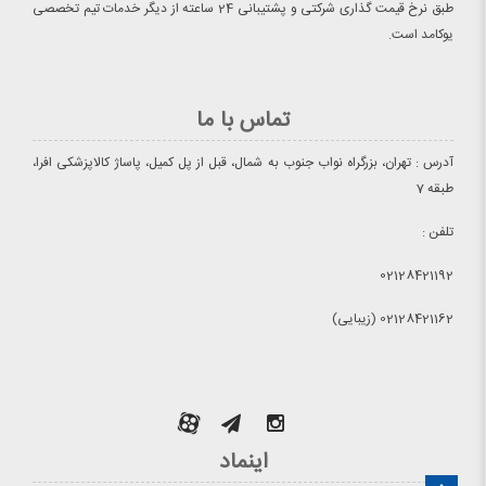
طبق نرخ قیمت گذاری شرکتی و پشتیبانی 24 ساعته از دیگر خدمات تیم تخصصی
یوکامد است.
تماس با ما
آدرس : تهران، بزرگراه نواب جنوب به شمال، قبل از پل کمیل، پاساژ کالاپزشکی افرا،
طبقه 7
تلفن :
02128421192
02128421162 (زیبایی)
اینماد