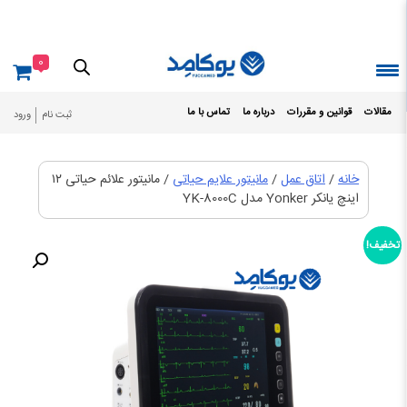
Ski
t
conten
0
مقالات
قوانین و مقررات
درباره ما
تماس با ما
ثبت نام
ورود
خانه
/
اتاق عمل
/
مانیتور علایم حیاتی
/ مانیتور علائم حیاتی ۱۲
اینچ یانکر Yonker مدل YK-8000C
تخفیف!