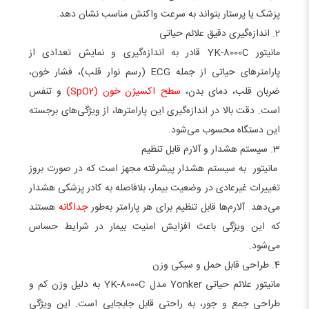
پزشک یا پرستار بتواند به سرعت واکنش مناسب نشان دهد.
2. اندازه‌گیری دقیق علائم حیاتی
مانیتور YK-8000C قادر به اندازه‌گیری و نمایش تعدادی از
پارامترهای حیاتی از جمله ECG (رسم نوار قلب)، فشار خون،
ضربان قلب، دمای بدن،
سطح اکسیژن خون (SpO2)
و تنفس
است. دقت بالا در اندازه‌گیری این پارامترها، از ویژگی‌های برجسته
این دستگاه محسوب می‌شود.
3. سیستم هشدار و آلارم قابل تنظیم
مانیتور به سیستم هشدار پیشرفته مجهز است که در صورت بروز
تغییرات غیرعادی در وضعیت بیمار، بلافاصله به کادر پزشکی هشدار
می‌دهد. آلارم‌ها قابل تنظیم برای هر پارامتر به‌طور
جداگانه
هستند
که این ویژگی باعث افزایش امنیت بیمار در شرایط حساس
می‌شود.
4. طراحی قابل حمل و سبکی وزن
مانیتور علائم حیاتی Yonker مدل YK-8000C به دلیل وزن کم و
طراحی جمع و جور، به راحتی قابل جابجایی است. این ویژگی