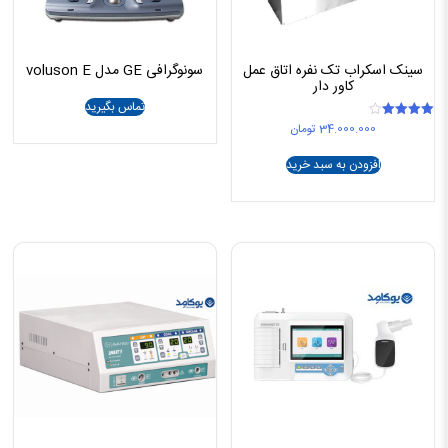
سینک اسکراب تک نفره اتاق عمل
سونوگرافی GE مدل voluson E
کاور دار
تماس بگیرید
34.000.000
تومان
امتیاز
4.00
از 5
افزودن به سبد خرید