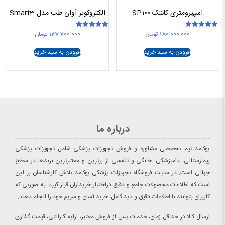
اسپیرومتری کانتک SP100
الکتروکوتر آوان طب مدل Smart3
180.000.000
تومان
137.700.000
تومان
امتیاز
امتیاز
5.00
5.00
از 5
از 5
افزودن به سبد خرید
افزودن به سبد خرید
درباره ما
یوکامد تیم تخصصی مشاوره و فروش تجهیزات پزشکی شامل تجهیزات پزشکی
بیمارستانی، دامپزشکی، خانگی و تنفسی از برترین و معتبرترین برندها در سطح
جهانی است. در سایت فروشگاه تجهیزات پزشکی یوکامد تلاش کارشناسان بر این
است که اطلاعات محصولات جامع و دقیق دراختیار خریداران قرار گیرد. به صورتی که
کاربران بتوانند با اطلاعات دقیق و دید کامل، خرید آسان و سریع خود را انجام دهند.
ارسال کالا در حداقل زمان، خدمات پس از فروش معتبر، ارایه گارانتی، قیمت گذاری