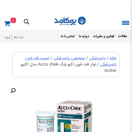
Ski
t
conten
0
مقالات
قوانین و مقررات
درباره ما
تماس با ما
ثبت نام
ورود
خانه
/
دامپزشکی
/
سنجشی دامپزشکی
/
تست قند خون
دامپزشکی
/ نوار قند خون اکیو چک Accu chek مدل اکتیو
Active