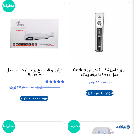
تخفیف!
موزر دامپزشکی کودوس Codos
ترازو و قد سنج برند زنیت مد مدل
مدل 9700 با تیغه یدک
Baby H
18.000.000
تومان
قیمت
قیمت
13.500.000
تومان
13.300.000
تومان
امتیاز
5.00
اصلی
فعلی
افزودن به سبد خرید
از 5
13.500.000 تومان
افزودن به سبد خرید
بود.
است.
تخفیف!
تخفیف!