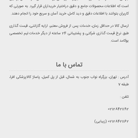
است که اطلاعات محصولات جامع و دقیق دراختیار خریداران قرار گیرد. به صورتی که
کاربران بتوانند با اطلاعات دقیق و دید کامل، خرید آسان و سریع خود را انجام دهند.
ارسال کالا در حداقل زمان، خدمات پس از فروش معتبر، ارایه گارانتی، قیمت گذاری
طبق نرخ قیمت گذاری شرکتی و پشتیبانی 24 ساعته از دیگر خدمات تیم تخصصی
یوکامد است.
تماس با ما
آدرس : تهران، بزرگراه نواب جنوب به شمال، قبل از پل کمیل، پاساژ کالاپزشکی افرا،
طبقه 7
تلفن :
02128421192
02128421162 (زیبایی)