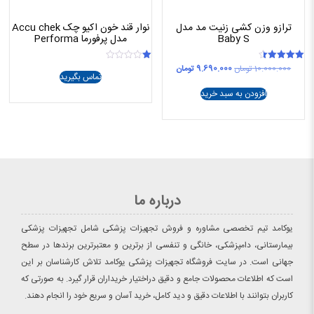
ترازو وزن کشی زنیت مد مدل
نوار قند خون اکیو چک Accu chek
Baby S
مدل پرفورما Performa
قیمت
قیمت
10.000.000
تومان
9.690.000
تومان
امتیاز
امتیاز
تماس بگیرید
1.00
4.50
اصلی
فعلی
از 5
از
10.000.000 تومان
9.690.000 تومان
افزودن به سبد خرید
5
بود.
است.
درباره ما
یوکامد تیم تخصصی مشاوره و فروش تجهیزات پزشکی شامل تجهیزات پزشکی
بیمارستانی، دامپزشکی، خانگی و تنفسی از برترین و معتبرترین برندها در سطح
جهانی است. در سایت فروشگاه تجهیزات پزشکی یوکامد تلاش کارشناسان بر این
است که اطلاعات محصولات جامع و دقیق دراختیار خریداران قرار گیرد. به صورتی که
کاربران بتوانند با اطلاعات دقیق و دید کامل، خرید آسان و سریع خود را انجام دهند.