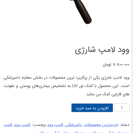
وود لامپ شارژی
7.800.000
تومان
وود لامپ شارژِی یکی از پرکاربرد ترین محصولات در بخش معاینه دامپزشکی
است. این محصول با کمک نور UV به تشخیص بیماری‌های پوستی و عفونت
های قارچی کمک می نماید.
وود
افزودن به سبد خرید
لامپ
شارژی
دسته:
جدیدترین محصولات
,
دامپزشکی
,
لامپ وود
برچسب:
لامپ وود
,
لامپ
عدد