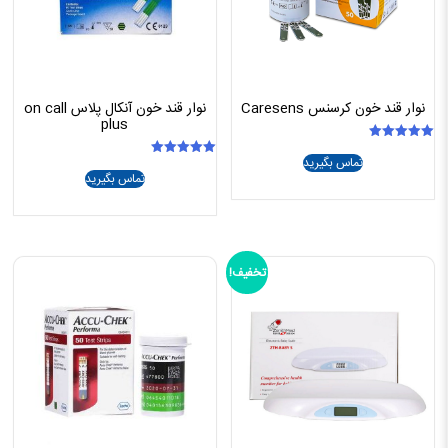
نوار قند خون کرسنس Caresens
نوار قند خون آنکال پلاس on call
plus
امتیاز
تماس بگیرید
5.00
امتیاز
از 5
تماس بگیرید
5.00
از 5
تخفیف!