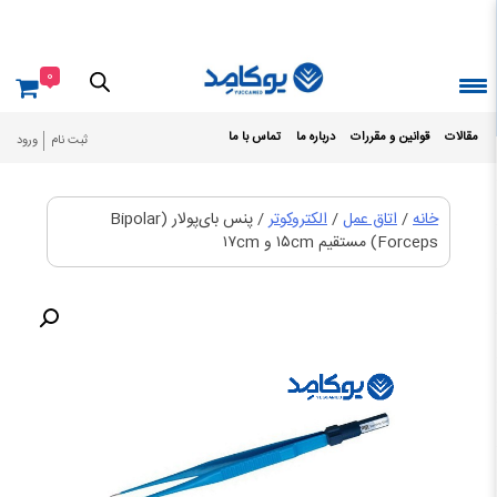
Ski
t
conten
0
مقالات
قوانین و مقررات
درباره ما
تماس با ما
ثبت نام
ورود
خانه
/
اتاق عمل
/
الکتروکوتر
/ پنس بای‌پولار (Bipolar
Forceps) مستقیم ۱۵cm و ۱۷cm