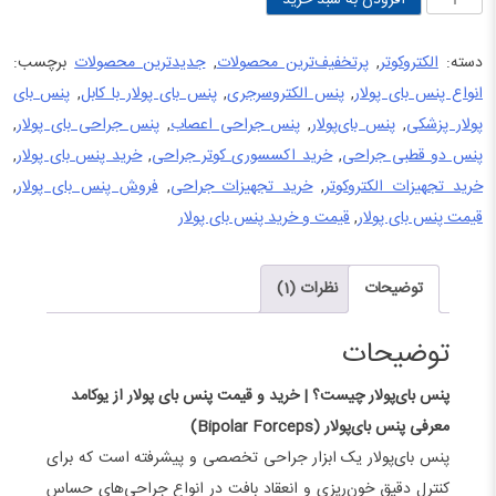
افزودن به سبد خرید
بای‌پولار
(Bipolar
دسته:
الکتروکوتر
,
پرتخفیف‌ترین محصولات
,
جدیدترین محصولات
برچسب:
Forceps)
انواع پنس بای پولار
,
پنس الکتروسرجری
,
پنس بای پولار با کابل
,
پنس بای
مستقیم
پولار پزشکی
,
پنس بای‌پولار
,
پنس جراحی اعصاب
,
پنس جراحی بای پولار
,
۱۵cm
پنس دو قطبی جراحی
,
خرید اکسسوری کوتر جراحی
,
خرید پنس بای پولار
,
و
خرید تجهیزات الکتروکوتر
,
خرید تجهیزات جراحی
,
فروش پنس بای پولار
,
۱۷cm
قیمت پنس بای پولار
,
قیمت و خرید پنس بای پولار
عدد
توضیحات
نظرات (1)
توضیحات
پنس بای‌پولار چیست؟ | خرید و قیمت پنس بای پولار از یوکامد
معرفی پنس بای‌پولار (Bipolar Forceps)
پنس بای‌پولار یک ابزار جراحی تخصصی و پیشرفته است که برای
کنترل دقیق خون‌ریزی و انعقاد بافت در انواع جراحی‌های حساس