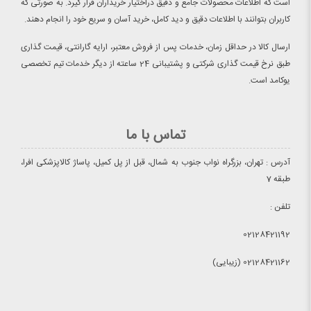
است که اطلاعات محصولات جامع و دقیق دراختیار خریداران قرار گیرد. به صورتی که
کاربران بتوانند با اطلاعات دقیق و دید کامل، خرید آسان و سریع خود را انجام دهند.
ارسال کالا در حداقل زمان، خدمات پس از فروش معتبر، ارایه گارانتی، قیمت گذاری
طبق نرخ قیمت گذاری شرکتی و پشتیبانی 24 ساعته از دیگر خدمات تیم تخصصی
یوکامد است.
تماس با ما
آدرس : تهران، بزرگراه نواب جنوب به شمال، قبل از پل کمیل، پاساژ کالاپزشکی افرا،
طبقه 7
تلفن :
02128421192
02128421162 (زیبایی)