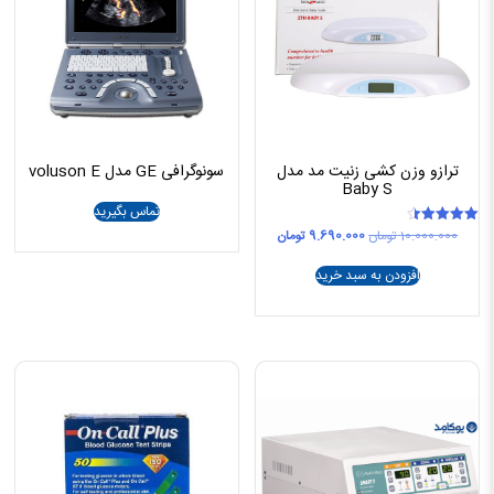
ترازو وزن کشی زنیت مد مدل
سونوگرافی GE مدل voluson E
Baby S
تماس بگیرید
قیمت
قیمت
10.000.000
تومان
9.690.000
تومان
امتیاز
4.50
اصلی
فعلی
از 5
10.000.000 تومان
9.690.000 تومان
افزودن به سبد خرید
بود.
است.