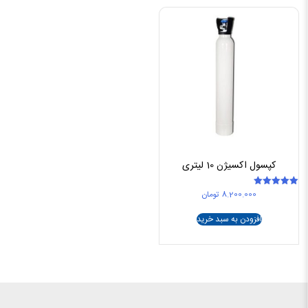
کپسول اکسیژن 10 لیتری
8.200.000
تومان
امتیاز
5.00
از 5
افزودن به سبد خرید