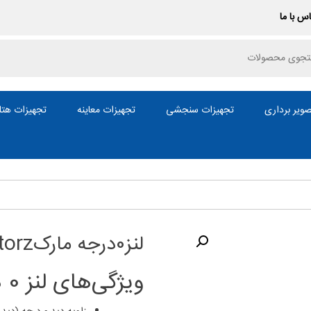
س با ما
P
ویر برداری
تجهیزات سنجشی
تجهیزات معاینه
تجهیزات هتل
لنز0درجه مارکStorz
ویژگی‌های لنز 0 درجه Storz