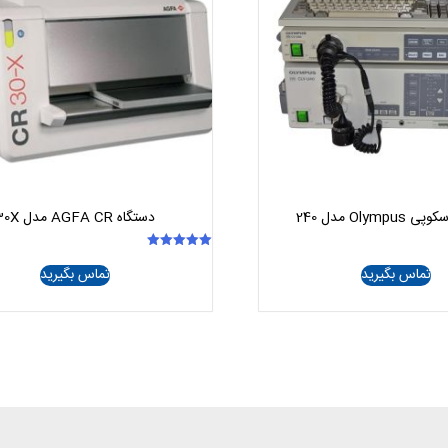
Olym مدل 240
دستگاه AGFA CR مدل 30X
امتیاز
تماس بگیرید
تماس بگیرید
5.00
از 5