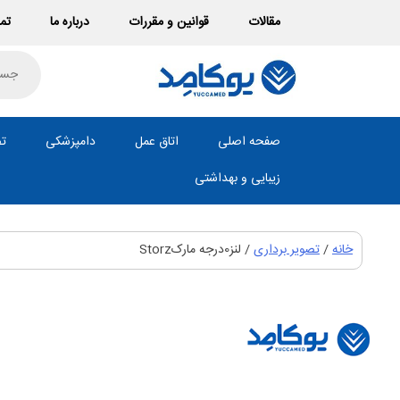
Ski
مقالات
قوانین و مقررات
درباره ما
تما
t
conten
roducts
search
صفحه اصلی
اتاق عمل
دامپزشکی
تص
زیبایی و بهداشتی
خانه
/
تصویر برداری
/ لنز0درجه مارکStorz