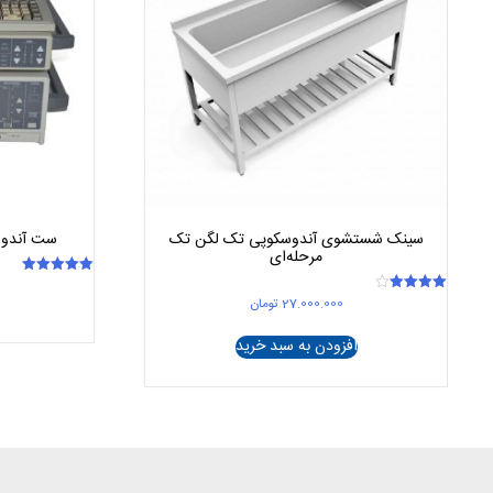
سینک شستشوی آندوسکوپی تک لگن تک
ست آندوسکوپی pus
مرحله‌ای
امتیاز
5.00
27.000.000
تومان
امتیاز
از 5
4.00
از 5
افزودن به سبد خرید