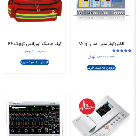
الکتروکوتر متین مدل Meg1
کیف جامبگ اورژانس کوچک F6
1.400.000
تومان
180.000.000
تومان
امتیاز
5.00
افزودن به سبد خرید
از 5
افزودن به سبد خرید