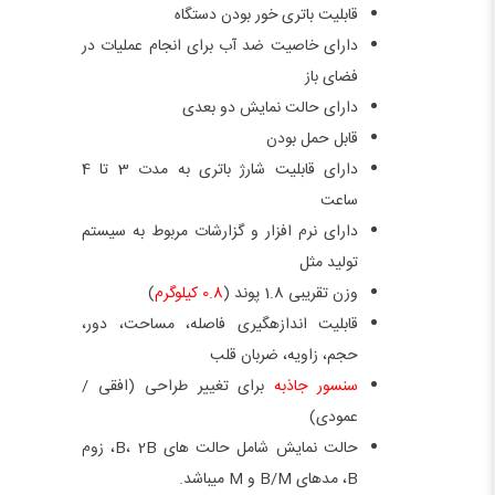
قابلیت باتری خور بودن دستگاه
دارای خاصیت ضد آب برای انجام عملیات در
فضای باز
دارای حالت نمایش دو بعدی
قابل حمل بودن
دارای قابلیت شارژ باتری به مدت 3 تا 4
ساعت
دارای نرم افزار و گزارشات مربوط به سیستم
تولید مثل
وزن تقریبی 1.8 پوند (
0.8 کیلوگرم
)
قابلیت اندازه­گیری فاصله، مساحت، دور،
حجم، زاویه، ضربان قلب
سنسور جاذبه
برای تغییر طراحی (افقی /
عمودی)
حالت نمایش شامل حالت های B، 2B، زوم
B، مدهای B/M و M می­باشد.