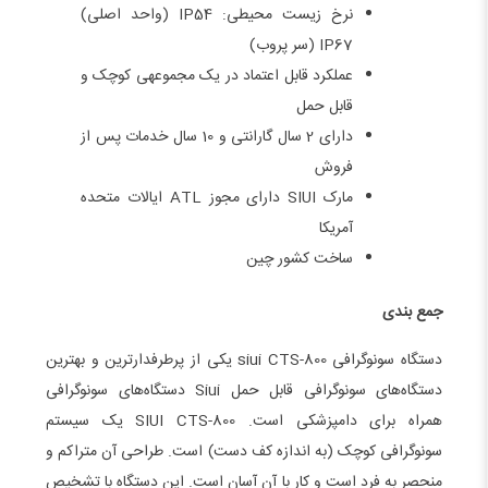
نرخ زیست محیطی: IP54 (واحد اصلی)
IP67 (سر پروب)
عملکرد قابل اعتماد در یک مجموعه­ی کوچک و
قابل حمل
دارای 2 سال گارانتی و 10 سال خدمات پس از
فروش
مارک SIUI دارای مجوز ATL ایالات متحده
آمریکا
ساخت کشور چین
جمع ­بندی
دستگاه سونوگرافی siui CTS-800 یکی از پرطرفدارترین و بهترین
دستگاه‌های سونوگرافی قابل حمل Siui دستگاه‌های سونوگرافی
همراه برای دامپزشکی است. SIUI CTS-800 یک سیستم
سونوگرافی کوچک (به اندازه کف دست) است. طراحی آن متراکم و
منحصر به فرد است و کار با آن آسان است. این دستگاه با تشخیص