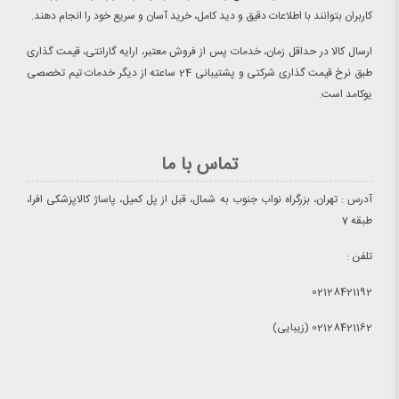
کاربران بتوانند با اطلاعات دقیق و دید کامل، خرید آسان و سریع خود را انجام دهند.
ارسال کالا در حداقل زمان، خدمات پس از فروش معتبر، ارایه گارانتی، قیمت گذاری
طبق نرخ قیمت گذاری شرکتی و پشتیبانی 24 ساعته از دیگر خدمات تیم تخصصی
یوکامد است.
تماس با ما
آدرس : تهران، بزرگراه نواب جنوب به شمال، قبل از پل کمیل، پاساژ کالاپزشکی افرا،
طبقه 7
تلفن :
02128421192
02128421162 (زیبایی)