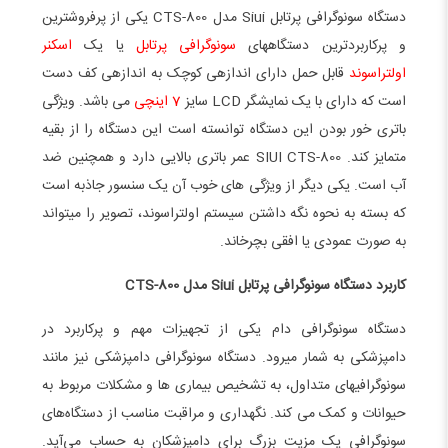
دستگاه سونوگرافی پرتابل Siui مدل CTS-800 یکی از پرفروش­ترین
و پرکاربردترین دستگاه­های
سونوگرافی پرتابل
یا یک
اسکنر
اولتراسوند
قابل حمل دارای اندازه­ی کوچک به اندازه­ی کف دست
است که دارای با یک نمایشگر LCD سایز
7 اینچی
می باشد. ویژگی
باتری خور بودن این دستگاه توانسته است این دستگاه را از بقیه
متمایز کند. SIUI CTS-800 عمر باتری بالایی دارد و همچنین ضد
آب است. یکی دیگر از ویژگی های خوب آن یک سنسور جاذبه است
که بسته به نحوه نگه داشتن سیستم اولتراسوند، تصویر را میتواند
به صورت عمودی یا افقی بچرخاند.
کاربرد دستگاه سونوگرافی پرتابل Siui مدل CTS-800
دستگاه سونوگرافی دام یکی از تجهیزات مهم و پرکاربرد در
دامپزشکی به شمار می­رود. دستگاه سونوگرافی دامپزشکی نیز مانند
سونوگرافی­های متداول، به تشخیص بیماری ها و مشکلات مربوط به
حیوانات و کمک می کند. نگهداری و مراقبت مناسب از دستگاه‌های
سونوگرافی یک مزیت بزرگ برای دامپزشکان به حساب می‌آید.