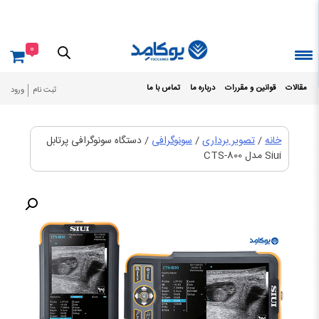
Ski
t
conten
0
مقالات
قوانین و مقررات
درباره ما
تماس با ما
ثبت نام
ورود
خانه
/
تصویر برداری
/
سونوگرافی
/ دستگاه سونوگرافی پرتابل
Siui مدل CTS-800