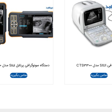
ل CTS3300
دستگاه سونوگرافی پرتابل Siui مدل CTS-800
تماس بگیرید
تماس بگیرید