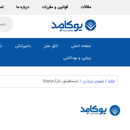
Ski
مقالات
قوانین و مقررات
درباره ما
تما
t
conten
roducts
search
صفحه اصلی
اتاق عمل
دامپزشکی
تص
زیبایی و بهداشتی
خانه
/
تصویر برداری
/ اینسفلیتور مارکStorz