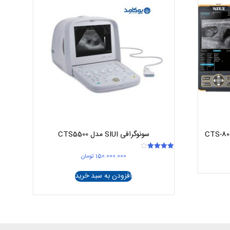
سونوگرافی SIUI مدل CTS5500
150.000.000
تومان
امتیاز
4.00
از 5
افزودن به سبد خرید