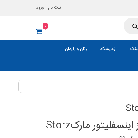
ثبت نام
ورود
0
ینگ
آزمایشگاه
زنان و زایمان
ینسفلیتور مارکStorz