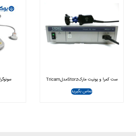
ست کمرا و یونیت مارکStorzمدلTricam
سونوگرافی SIUI مد
تماس بگیرید