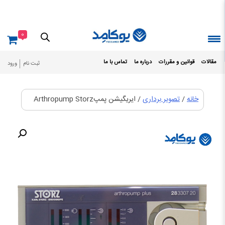
Ski
t
conten
0
مقالات
قوانین و مقررات
درباره ما
تماس با ما
ثبت نام
ورود
خانه
/
تصویر برداری
/ ایریگیشن پمپArthropump Storz