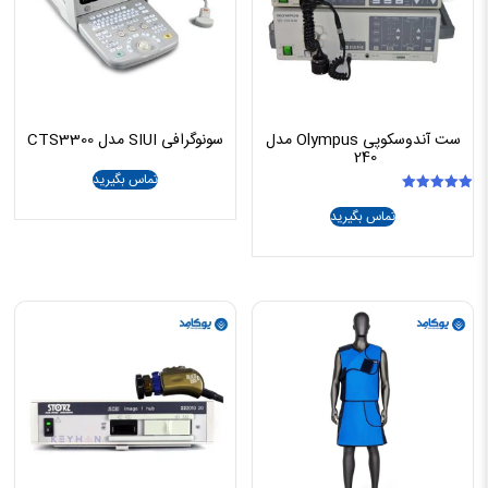
ست آندوسکوپی Olympus مدل
سونوگرافی SIUI مدل CTS3300
240
تماس بگیرید
امتیاز
تماس بگیرید
5.00
از 5