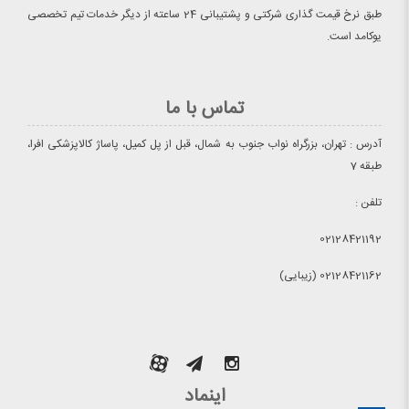
طبق نرخ قیمت گذاری شرکتی و پشتیبانی 24 ساعته از دیگر خدمات تیم تخصصی
یوکامد است.
تماس با ما
آدرس : تهران، بزرگراه نواب جنوب به شمال، قبل از پل کمیل، پاساژ کالاپزشکی افرا،
طبقه 7
تلفن :
02128421192
02128421162 (زیبایی)
اینماد