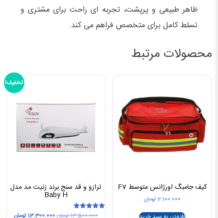
ظاهر طبیعی و پرپشت، تجربه‌ ای راحت برای مشتری و
تسلط کامل برای متخصص فراهم می‌ کند.
محصولات مرتبط
تخفیف!
کیف جامبگ اورژانس متوسط F7
ترازو و قد سنج برند زنیت مد مدل
Baby H
2.100.000
تومان
قیمت
قیمت
13.500.000
تومان
13.300.000
تومان
امتیاز
افزودن به سبد خرید