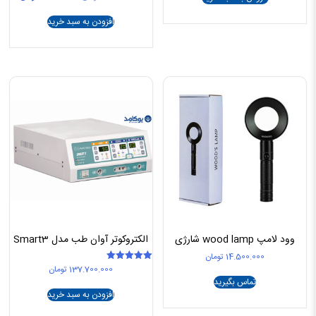
5.00
اصلی
فعلی
از 5
13.500.000 تومان
افزودن به سبد خرید
بود.
است.
وود لامپ wood lamp شارژی
الکتروکوتر آوان طب مدل Smart3
14.500.000
تومان
137.700.000
تومان
امتیاز
5.00
تماس بگیرید
از 5
افزودن به سبد خرید