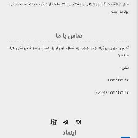
طبق نرخ قیمت گذاری شرکتی و پشتیبانی 24 ساعته از دیگر خدمات تیم تخصصی
یوکامد است.
تماس با ما
آدرس : تهران، بزرگراه نواب جنوب به شمال، قبل از پل کمیل، پاساژ کالاپزشکی افرا،
طبقه 7
تلفن :
02128421192
02128421162 (زیبایی)
اینماد