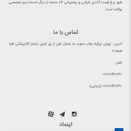
طبق نرخ قیمت گذاری شرکتی و پشتیبانی 24 ساعته از دیگر خدمات تیم تخصصی
یوکامد است.
تماس با ما
آدرس : تهران، بزرگراه نواب جنوب به شمال، قبل از پل کمیل، پاساژ کالاپزشکی افرا،
طبقه 7
تلفن :
02128421192
02128421162 (زیبایی)
اینماد