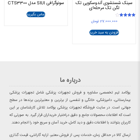
سینک شستشوی آندوسکوپی تک
سونوگرافی SIUI مدل CTS3300
لگن تک مرحله‌ای
تماس بگیرید
27.000.000
تومان
امتیاز
4.00
از 5
افزودن به سبد خرید
درباره ما
یوکامد تیم تخصصی مشاوره و فروش تجهیزات پزشکی شامل تجهیزات پزشکی
بیمارستانی، دامپزشکی، خانگی و تنفسی از برترین و معتبرترین برندها در سطح
جهانی است. در سایت فروشگاه تجهیزات پزشکی یوکامد تلاش کارشناسان بر این
است که اطلاعات محصولات جامع و دقیق دراختیار خریداران قرار گیرد. به صورتی که
کاربران بتوانند با اطلاعات دقیق و دید کامل، خرید آسان و سریع خود را انجام دهند.
ارسال کالا در حداقل زمان، خدمات پس از فروش معتبر، ارایه گارانتی، قیمت گذاری