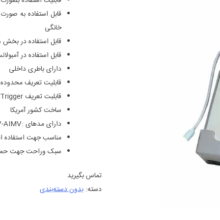
قابلیت استفاده بصورت Invasiveیا on Invasive
قابل استفاده به صورت 
خانگی
قابل استفاده در بخش 
قابل استفاده در آمبولا
دارای باطری داخلی
قابلیت تعریف محدوده آ
قابلبت تعریف Trigger برای هماهنگ شدن بیشتر دستگاه با بیمار
ساخت کشور آمریکا
دارای مدهای :PCV-PSV – CV- IPPV – ASIST -AC – CV-AIMV ومدها ی ترکیبی
مناسب جهت استفاده اط
سبک وراحت جهت حم
تماس بگیرید
دسته:
بدون دسته‌بندی