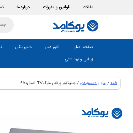
Ski
مقالات
قوانین و مقررات
درباره ما
تما
t
conten
roducts
search
صفحه اصلی
اتاق عمل
دامپزشکی
تص
زیبایی و بهداشتی
خانه
/
بدون دسته‌بندی
/ ونتیلاتور پرتابل مارکLTVمدل950