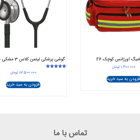
مبگ اورژانس کوچک F6
گوشی پزشکی لیتمن کلاس 3 مشکی ساده 5620
1.400.000
تومان
13.500.000
تومان
امتیاز
5.00
فزودن به سبد خرید
از 5
افزودن به سبد خرید
تماس با ما