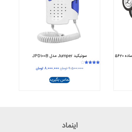
سونیکید Jumper مدل JPD100B
قیمت
قیمت
9.500.000
تومان
8.000.000
تومان
امتیاز
4.00
اصلی
فعلی
از 5
9.500.000 تومان
8.000.000 تومان
تماس بگیرید
بود.
است.
اینماد