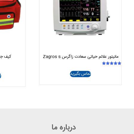
مانیتور علائم حیاتی سعادت زاگرس Zagros s
کیف جا
امتیاز
تماس بگیرید
5.00
ا
از 5
درباره ما