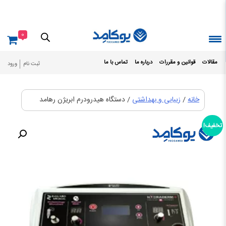
Ski
t
conten
0
مقالات
قوانین و مقررات
درباره ما
تماس با ما
ثبت نام
ورود
خانه
/
زیبایی و بهداشتی
/ دستگاه هیدرودرم ابریژن رهامد
تخفیف!