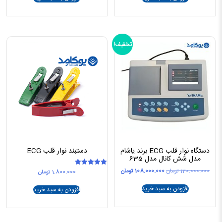
بود.
است.
بود.
است.
تخفیف!
دستگاه نوار قلب ECG برند یاشام
دستبند نوار قلب ECG
مدل شش کانال مدل 635
قیمت
قیمت
120.000.000
تومان
108.000.000
تومان
1.800.000
تومان
امتیاز
5.00
اصلی
فعلی
از 5
120.000.000 تومان
108.000.000 تومان
افزودن به سبد خرید
افزودن به سبد خرید
بود.
است.