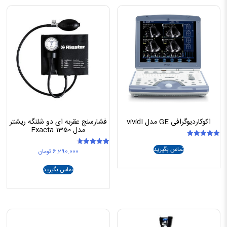
اکوکاردیوگرافی GE مدل vividI
فشارسنج عقربه ای دو شلنگه ریشتر
مدل 1350 Exacta
امتیاز
تماس بگیرید
5.00
6.290.000
تومان
امتیاز
از 5
4.67
از 5
تماس بگیرید